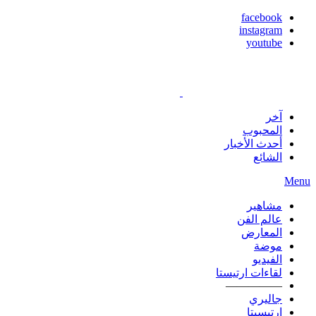
facebook
instagram
youtube
آخر
المحبوب
أحدث الأخبار
الشائع
Menu
مشاهير
عالم الفن
المعارض
موضة
الفيديو
لقاءات ارتيستا
—————
جاليري
ارتيسيتا