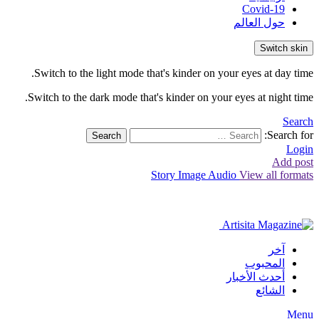
Covid-19
حول العالم
Switch skin
Switch to the light mode that's kinder on your eyes at day time.
Switch to the dark mode that's kinder on your eyes at night time.
Search
Search for:
Search
Login
Add post
Story
Image
Audio
View all formats
آخر
المحبوب
أحدث الأخبار
الشائع
Menu