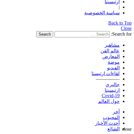
ارتيسيتا
|
سياسة الخصوصية
Back to Top
Close
Search for:
Search
مشاهير
عالم الفن
المعارض
موضة
الفيديو
لقاءات ارتيستا
—————
جاليري
ارتيسيتا
Covid-19
حول العالم
آخر
المحبوب
أحدث الأخبار
الشائع
close