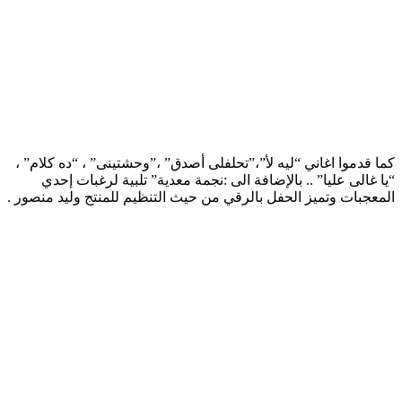
كما قدموا اغاني “ليه لأ”،”تحلفلى أصدق” ،”وحشتينى” ، “ده كلام” ،
“يا غالى عليا” .. بالإضافة الى :نجمة معدية” تلبية لرغبات إحدي
المعجبات وتميز الحفل بالرقي من حيث التنظيم للمنتج وليد منصور .