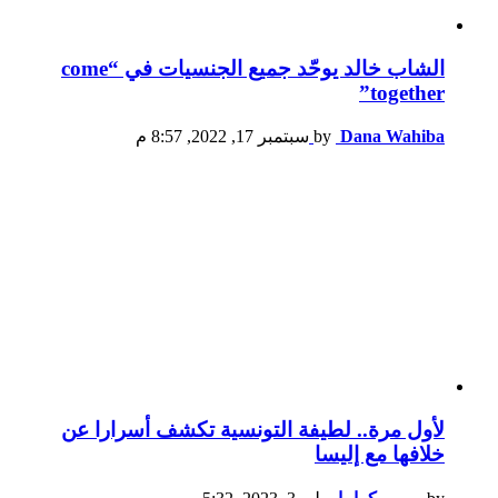
الشاب خالد يوحّد جميع الجنسيات في “come
together”
Dana Wahiba
by
سبتمبر 17, 2022, 8:57 م
لأول مرة.. لطيفة التونسية تكشف أسرارا عن
خلافها مع إليسا