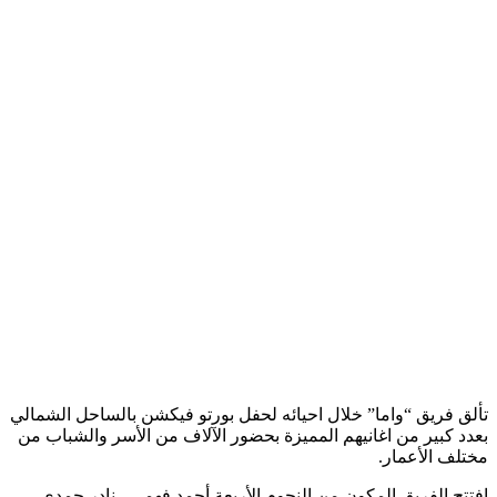
تألق فريق “واما” خلال احيائه لحفل بورتو فيكشن بالساحل الشمالي
بعدد كبير من اغانيهم المميزة بحضور الآلاف من الأسر والشباب من
مختلف الأعمار.
افتتح الفريق المكون من النجوم الأربعة أحمد فهمي ، نادر حمدي،