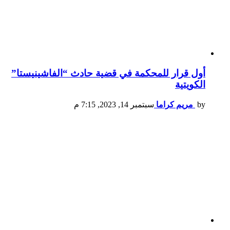
أول قرار للمحكمة في قضية حادث “الفاشينيستا”
الكويتية
by
مريم كراما
سبتمبر 14, 2023, 7:15 م