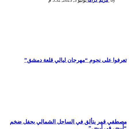
by
مريم كراما
يوليو 3, 2023, 5:32 م
تعرفوا على نجوم “مهرجان ليالي قلعة دمشق”
مصطفي قمر يتألق في الساحل الشمالي بحفل ضخم
“أبيض في أبيض”