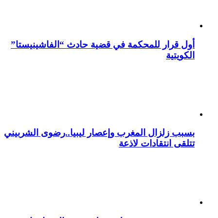
أول قرار للمحكمة في قضية حادث “الفاشينيستا”
الكويتية
بسبب زلزال المغرب وإعصار ليبيا..رضوى الشربيني
تتلقى انتقادات لاذعة