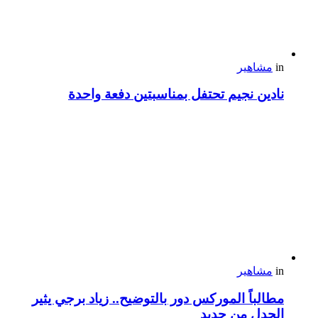
in
مشاهير
نادين نجيم تحتفل بمناسبتين دفعة واحدة
in
مشاهير
مطالباً الموركس دور بالتوضيح.. زياد برجي يثير
الجدل من جديد