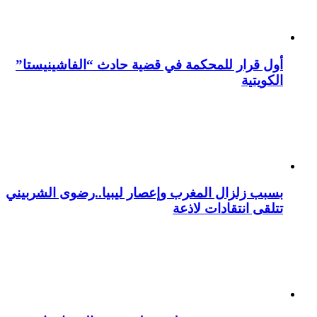
أول قرار للمحكمة في قضية حادث “الفاشينيستا”
الكويتية
بسبب زلزال المغرب وإعصار ليبيا..رضوى الشربيني
تتلقى انتقادات لاذعة