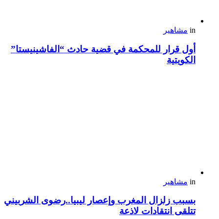
in
مشاهير
أول قرار للمحكمة في قضية حادث “الفاشينيستا”
الكويتية
in
مشاهير
بسبب زلزال المغرب وإعصار ليبيا..رضوى الشربيني
تتلقى انتقادات لاذعة