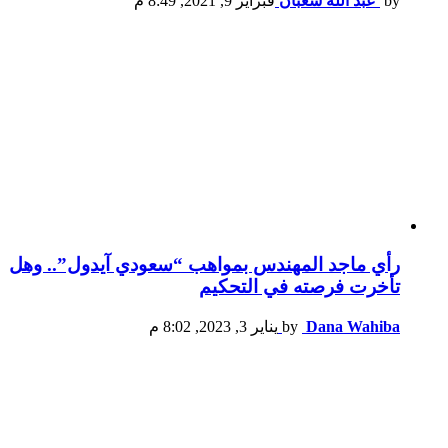
by
عبد الله شعبان
فبراير 9, 2021, 8:49 م
رأي ماجد المهندس بمواهب “سعودي آيدول”.. وهل
تأخرت فرصته في التحكيم
Dana Wahiba
by
يناير 3, 2023, 8:02 م