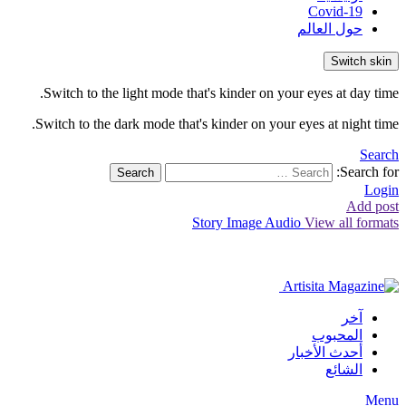
Covid-19
حول العالم
Switch skin
Switch to the light mode that's kinder on your eyes at day time.
Switch to the dark mode that's kinder on your eyes at night time.
Search
Search for:
Search
Login
Add post
Story
Image
Audio
View all formats
آخر
المحبوب
أحدث الأخبار
الشائع
Menu