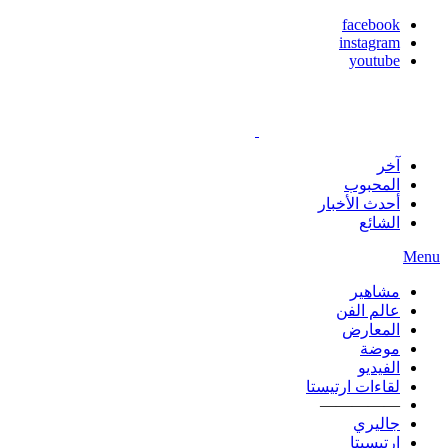
facebook
instagram
youtube
آخر
المحبوب
أحدث الأخبار
الشائع
Menu
مشاهير
عالم الفن
المعارض
موضة
الفيديو
لقاءات ارتيستا
—————
جاليري
ارتيسيتا