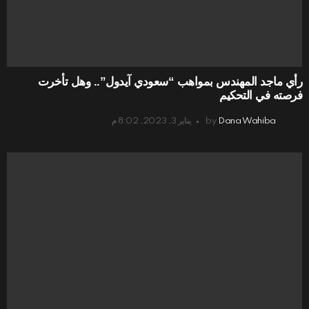
رأي ماجد المهندس بمواهب “سعودي آيدول”.. وهل تأخرت
فرصته في التحكيم
Dana Wahiba
by
يناير 3, 2023, 8:02 م