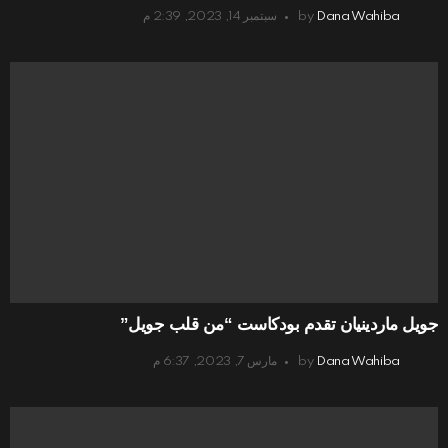
Dana Wahiba
by
سبتمبر 14, 2023, 2:39 م
جويل ماردينيان تقدم بودكاست “من قلب جويل”
Dana Wahiba
by
مارس 7, 2023, 6:37 م