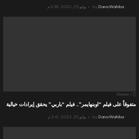
Dana Wahiba
by
يوليو 25, 2023, 3:38 م
Shares
1
متفوقاً على فيلم “اوبنهايمر”.. فيلم “باربي” يحقق إيرادات خيالية
Dana Wahiba
by
يوليو 25, 2023, 2:41 م