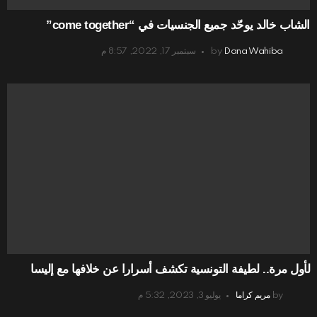
الشاب خالد يوحّد جميع الجنسيات في “come together”
Dana Wahiba
by
سبتمبر 17, 2022, 8:57 م
لأول مرة.. لطيفة التونسية تكشف أسرارا عن خلافها مع إليسا
by
مريم كراما
يوليو 3, 2023, 5:32 م