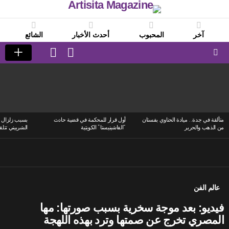
آخر
المحبوب
أحدث الأخبار
الشائع
LOGIN
SWITCH
SKIN
Menu
LATEST
STORIES
متألقة في جدة.. ميادة الحناوي بفستان
أول قرار للمحكمة في قضية حادث
بسبب زلزال ا
من الذهب والحرير
“الفاشينيستا” الكويتية
الشربيني تتلق
عالم الفن
فيديو: بعد موجة سخرية بسبب صورتها: مها
المصري تخرج عن صمتها وترد بهذه اللهجة