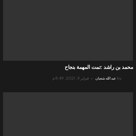
محمد بن راشد :تمت المهمة بنجاح
by
عبد الله شعبان
فبراير 9, 2021, 8:49 م