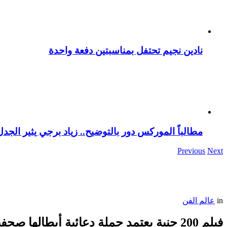
نادين نجيم تحتفل بمناسبتين دفعة واحدة
مطالباً الموركس دور بالتوضيح.. زياد برجي يثير الجد
Previous
Next
in
عالم الفن
فيلم 200 جنية يعتمد حملة دعائية أبطالها صحفيون