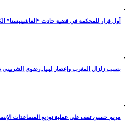
أول قرار للمحكمة في قضية حادث “الفاشينيستا” الكو
بسبب زلزال المغرب وإعصار ليبيا..رضوى الشربيني تت
مريم حسين تقف على عملية توزيع المساعدات الإنسان