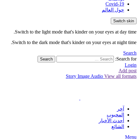
Covid-19
حول العالم
Switch skin
Switch to the light mode that's kinder on your eyes at day time.
Switch to the dark mode that's kinder on your eyes at night time.
Search
Search for:
Search
Login
Add post
Story
Image
Audio
View all formats
آخر
المحبوب
أحدث الأخبار
الشائع
Menu