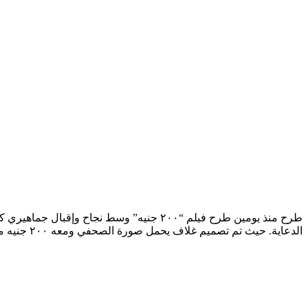
طرح منذ يومين طرح فيلم “٢٠٠ جنيه” وسط ن
الدعاية. حيث تم تصميم غلاف يحمل صورة الصحفي ومعه ٢٠٠ جنيه مع التوقيع باسمه وقام الصحفيون بنشر الصور عبر حساباتهم على السوشيال ميديا .