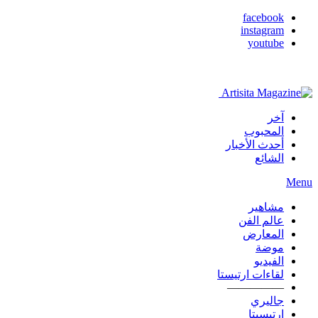
facebook
instagram
youtube
آخر
المحبوب
أحدث الأخبار
الشائع
Menu
مشاهير
عالم الفن
المعارض
موضة
الفيديو
لقاءات ارتيستا
—————
جاليري
ارتيسيتا