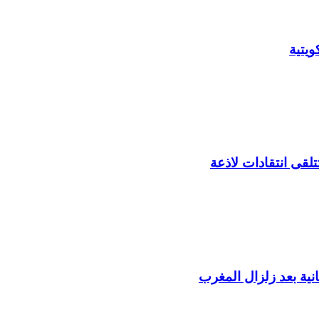
يتية
لقى انتقادات لاذعة
ية بعد زلزال المغرب