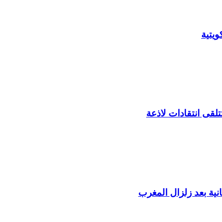
يتية
لقى انتقادات لاذعة
ية بعد زلزال المغرب