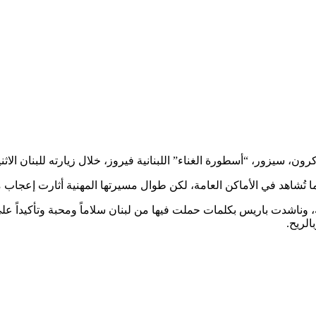
، سيزور، “أسطورة الغناء” اللبنانية فيروز، خلال زيارته للبنان الاثني
ناشدت باريس بكلمات حملت فيها من لبنان سلاماً ومحبة وتأكيداً على
الريح.