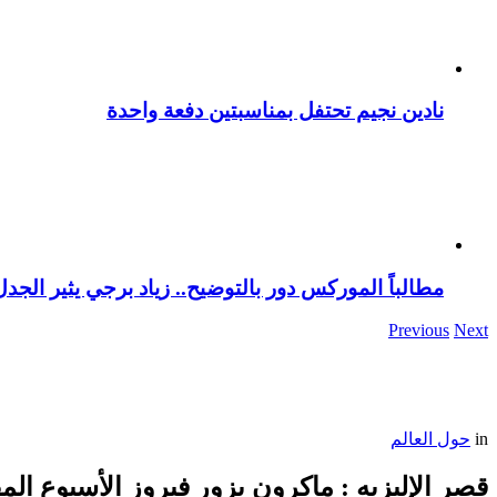
نادين نجيم تحتفل بمناسبتين دفعة واحدة
مطالباً الموركس دور بالتوضيح.. زياد برجي يثير الجد
Previous
Next
in
حول العالم
قصر الإليزيه : ماكرون يزور فيروز الأسبوع الم