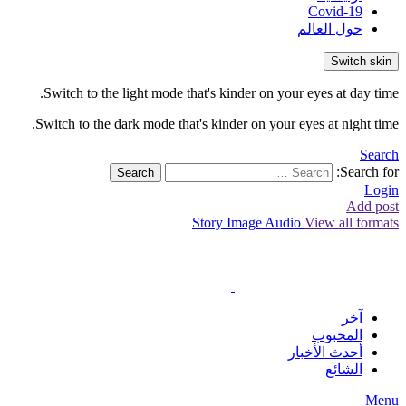
Covid-19
حول العالم
Switch skin
Switch to the light mode that's kinder on your eyes at day time.
Switch to the dark mode that's kinder on your eyes at night time.
Search
Search for:
Search
Login
Add post
Story
Image
Audio
View all formats
آخر
المحبوب
أحدث الأخبار
الشائع
Menu