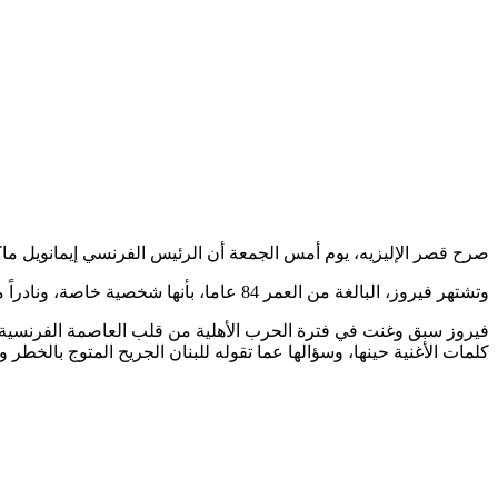
صرح قصر الإليزيه، يوم أمس الجمعة أن الرئيس الفرنسي إيمانويل ماكرون
وتشتهر فيروز، البالغة من العمر 84 عاما، بأنها شخصية خاصة، ونادراً ما تُشاهد في الأماكن العامة، لكن طوال مسيرتها المهنية أثارت إعجاب معجبيها بأغانيها عن الحب والإشادة بجمال بلدها المضطرب سياسيا.
فيروز سبق وغنت في فترة الحرب الأهلية من قلب العاصمة الفرنسية، و
كلمات الأغنية حينها، وسؤالها عما تقوله للبنان الجريح المتوج بالخطر وب