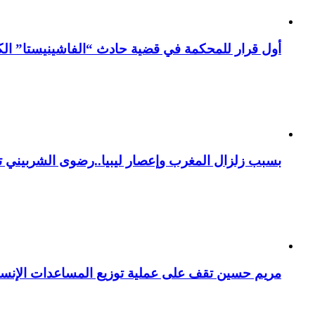
أول قرار للمحكمة في قضية حادث “الفاشينيستا” الكو
بسبب زلزال المغرب وإعصار ليبيا..رضوى الشربيني تت
مريم حسين تقف على عملية توزيع المساعدات الإنسان