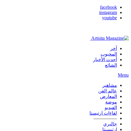
facebook
instagram
youtube
آخر
المحبوب
أحدث الأخبار
الشائع
Menu
مشاهير
عالم الفن
المعارض
موضة
الفيديو
لقاءات ارتيستا
—————
جاليري
ارتيسيتا