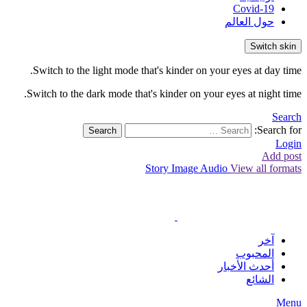
Covid-19
حول العالم
Switch skin
Switch to the light mode that's kinder on your eyes at day time.
Switch to the dark mode that's kinder on your eyes at night time.
Search
Search for:
Search
Login
Add post
Story
Image
Audio
View all formats
آخر
المحبوب
أحدث الأخبار
الشائع
Menu