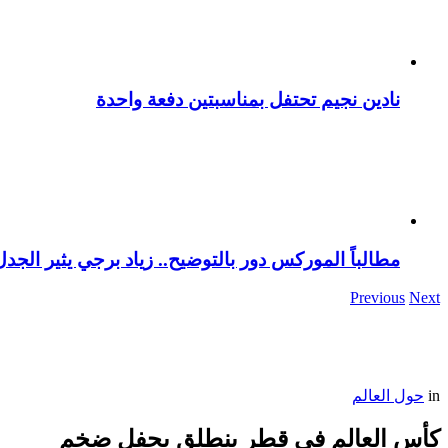
نادين نجيم تحتفل بمناسبتين دفعة واحدة
مطالباً الموركس دور بالتوضيح.. زياد برجي يثير الجد
Previous
Next
in
حول العالم
كأس العالم في قطر ينطلق بحفل ضخم