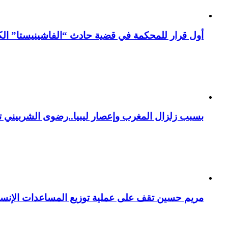
أول قرار للمحكمة في قضية حادث “الفاشينيستا” الكو
بسبب زلزال المغرب وإعصار ليبيا..رضوى الشربيني تت
مريم حسين تقف على عملية توزيع المساعدات الإنسان