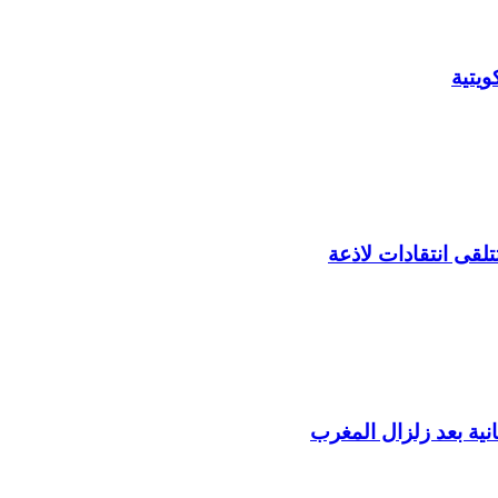
يتية
لقى انتقادات لاذعة
ية بعد زلزال المغرب