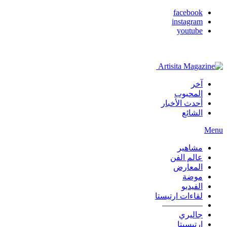
facebook
instagram
youtube
آخر
المحبوب
أحدث الأخبار
الشائع
Menu
مشاهير
عالم الفن
المعارض
موضة
الفيديو
لقاءات ارتيستا
—————
جاليري
ارتيسيتا