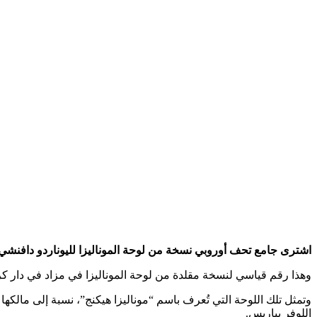
اشترى جامع تحف أوروبي نسخة من لوحة الموناليزا لليوناردو دافنشي التي تعود للقرن الـ17 مقابل 2.9 مل
وهذا رقم قياسي لنسخة مقلدة من لوحة الموناليزا في مزاد في دار كر
وتمثل تلك اللوحة التي تُعرف باسم “موناليزا هيكنج”، نسبة إلى مال
اللوفر بباريس.