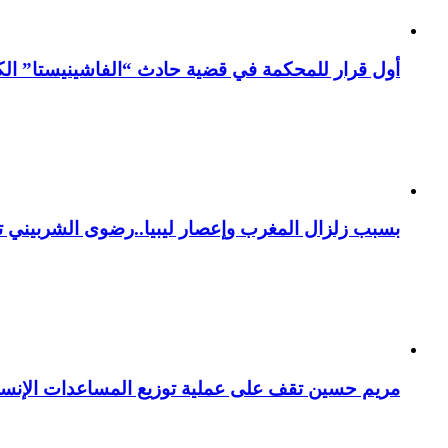
أول قرار للمحكمة في قضية حادث “الفاشينيستا” الكو
بسبب زلزال المغرب وإعصار ليبيا..رضوى الشربيني تت
مريم حسين تقف على عملية توزيع المساعدات الإنسان