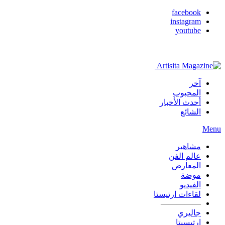
facebook
instagram
youtube
آخر
المحبوب
أحدث الأخبار
الشائع
Menu
مشاهير
عالم الفن
المعارض
موضة
الفيديو
لقاءات ارتيستا
—————
جاليري
ارتيسيتا