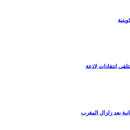
يتية
لقى انتقادات لاذعة
ية بعد زلزال المغرب