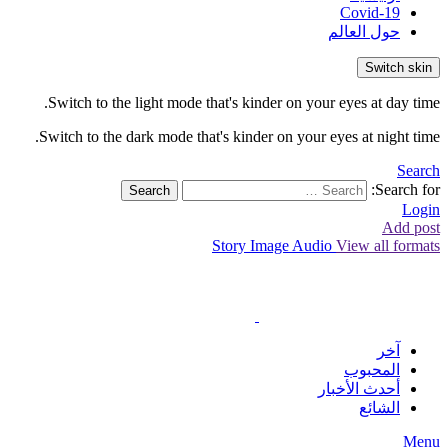
Covid-19
حول العالم
Switch skin
Switch to the light mode that's kinder on your eyes at day time.
Switch to the dark mode that's kinder on your eyes at night time.
Search
Search for:
Search
Login
Add post
Story
Image
Audio
View all formats
آخر
المحبوب
أحدث الأخبار
الشائع
Menu