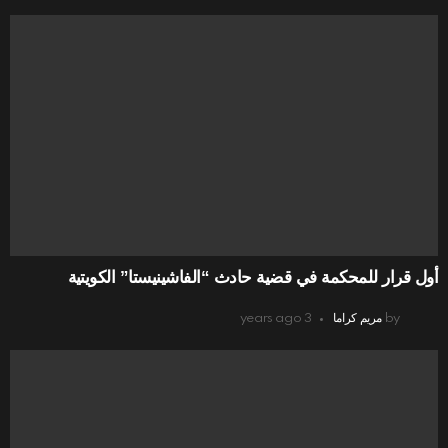
أول قرار للمحكمة في قضية حادث “الفاشينيستا” الكويتية
by
مريم كراما
3 years ago