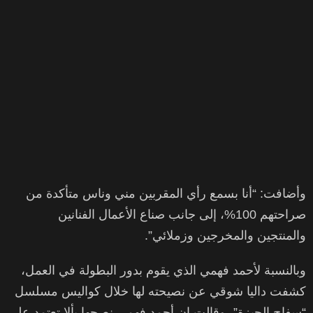
وأضافت: “أنا بسمع رأي المقربين مني وناس متأكدة من
صراحتهم 100%، إلى جانب صناع الأعمال الفنانين
والمنتجين والمخرجين وزملائي”.
وبالنسبة لأحمد فهمي الذي يقوم بدور البطولة في العمل،
كشفت داليا شوقي عن نصيحته لها خلال كواليس مسلسل
“سفاح الجيزة”، وقالت إن أحمد فهمي نصحها بألا تعتمد على