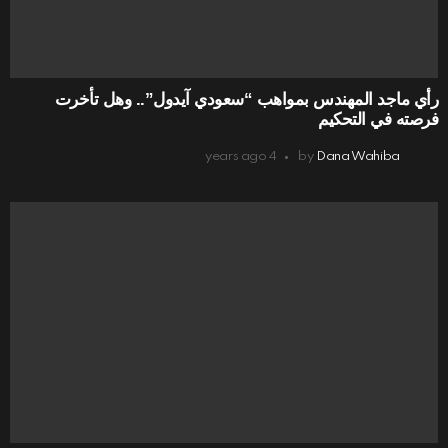
رأي ماجد المهندس بمواهب “سعودي آيدول”.. وهل تأخرت
فرصته في التحكيم
4 years ago
by
Dana Wahiba