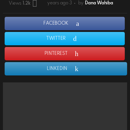
3 years ago
by
Dana Wahiba
Views
1.2k
FACEBOOK
TWITTER
PINTEREST
LINKEDIN