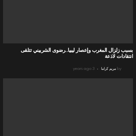
بسبب زلزال المغرب وإعصار ليبيا..رضوى الشربيني تتلقى
انتقادات لاذعة
by
مريم كراما
3 years ago