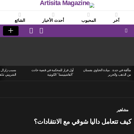
آخر
المحبوب
أحدث الأخبار
الشائع
LOGIN
SWITCH
SKIN
Menu
LATEST
STORIES
متألقة في جدة.. ميادة الحناوي بفستان
أول قرار للمحكمة في قضية حادث
بسبب زلزال ا
من الذهب والحرير
“الفاشينيستا” الكويتية
الشربيني تتلق
مشاهير
كيف تتعامل داليا شوقي مع الانتقادات؟