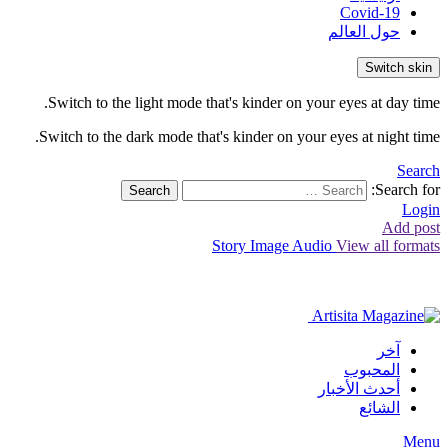
Covid-19
حول العالم
Switch skin
Switch to the light mode that's kinder on your eyes at day time.
Switch to the dark mode that's kinder on your eyes at night time.
Search
Search for:
Search
Login
Add post
Story
Image
Audio
View all formats
آخر
المحبوب
أحدث الأخبار
الشائع
Menu