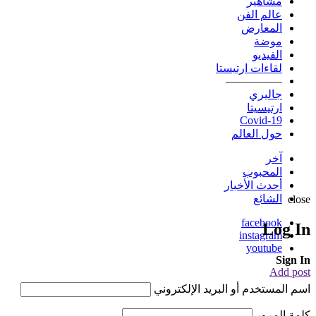
مشاهير
عالم الفن
المعارض
موضة
الفيديو
لقاءات ارتيستا
—————
جاليري
ارتيسيتا
Covid-19
حول العالم
آخر
المحبوب
أحدث الأخبار
الشائع
close
facebook
Log In
instagram
youtube
Sign In
Add post
اسم المستخدم أو البريد الإلكتروني
كلمة المرور