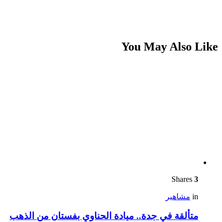
You May Also Like
Shares
3
in
مشاهير
متألقة في جدة.. ميادة الحناوي بفستان من الذهب