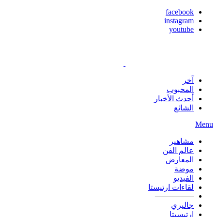
facebook
instagram
youtube
آخر
المحبوب
أحدث الأخبار
الشائع
Menu
مشاهير
عالم الفن
المعارض
موضة
الفيديو
لقاءات ارتيستا
—————
جاليري
ارتيسيتا