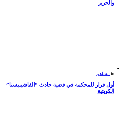
والحرير
in
مشاهير
أول قرار للمحكمة في قضية حادث “الفاشينيستا”
الكويتية