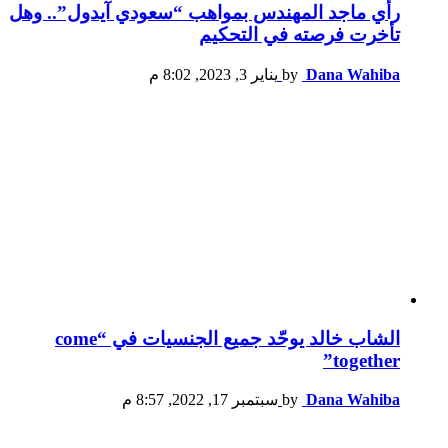
رأي ماجد المهندس بمواهب “سعودي آيدول”.. وهل
تأخرت فرصته في التحكيم
Dana Wahiba
by
يناير 3, 2023, 8:02 م
الشاب خالد يوحّد جميع الجنسيات في “come
together”
Dana Wahiba
by
سبتمبر 17, 2022, 8:57 م