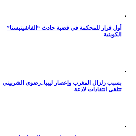
أول قرار للمحكمة في قضية حادث “الفاشينيستا”
الكويتية
بسبب زلزال المغرب وإعصار ليبيا..رضوى الشربيني
تتلقى انتقادات لاذعة