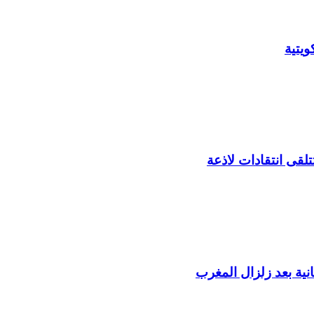
يتية
لقى انتقادات لاذعة
ية بعد زلزال المغرب