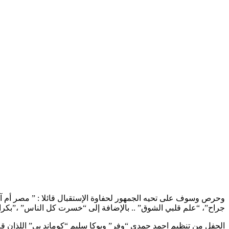
وحرص وسوف على تحيه الجمهور لحفاوة الإستقبال قائلا : ” مصر أم آل
جراح”، “علم قلبي الشوق” .. بالإضافة إلى “خسرت كل الناس” ،”بكرا 
الحفل من تنظيم احمد حمدي “وفر” وبوكا سليم “كوماند بي” اللذان قرر