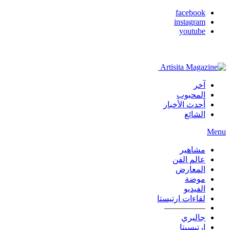
facebook
instagram
youtube
آخر
المحبوب
أحدث الأخبار
الشائع
Menu
مشاهير
عالم الفن
المعارض
موضة
الفيديو
لقاءات ارتيستا
—————
جاليري
ارتيسيتا