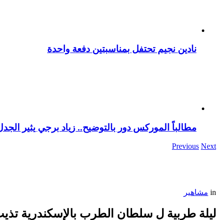
نادين نجيم تحتفل بمناسبتين دفعة واحدة
مطالباً الموركس دور بالتوضيح.. زياد برجي يثير الجد
Previous
Next
in
مشاهير
ليلة طربية ل سلطان الطرب بالإسكندرية تذيب