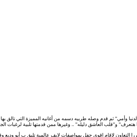
دنيا وأمي” ثم قدم وصله طربيه دسمه من أغانيه المميزة التي تالق به
هتعرف” و”قلب العاشق دليله” .. وغيرها ممن قدمتها تلبية لرغبات الج
ا التعاون لإقام اقوي حفل بمواصفات لايف عالمية تليق ب أبو وديع وق