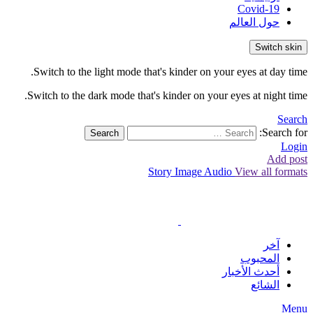
Covid-19
حول العالم
Switch skin
Switch to the light mode that's kinder on your eyes at day time.
Switch to the dark mode that's kinder on your eyes at night time.
Search
Search for:
Search
Login
Add post
Story
Image
Audio
View all formats
آخر
المحبوب
أحدث الأخبار
الشائع
Menu