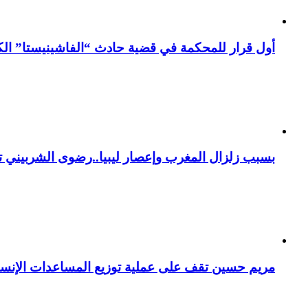
أول قرار للمحكمة في قضية حادث “الفاشينيستا” الكو
بسبب زلزال المغرب وإعصار ليبيا..رضوى الشربيني تت
مريم حسين تقف على عملية توزيع المساعدات الإنسان