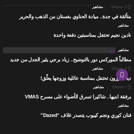
3
Shares
مشاهير
متألقة في جدة.. ميادة الحناوي بفستان من الذهب والحرير
مشاهير
نادين نجيم تحتفل بمناسبتين دفعة واحدة
مشاهير
مطالباً الموركس دور بالتوضيح.. زياد برجي يثير الجدل من جديد
3
Shares
مشاهير
ديانا كرزون تحتفل بمناسبة عائلية وزوجها يعلّق!
1
Shares
مشاهير
برفقة ابنيها.. شاكيرا تسرق الأضواء على مسرح VMAS
مشاهير
فنان كوري ونجم كيبوب يتصدر غلاف “Dazed”