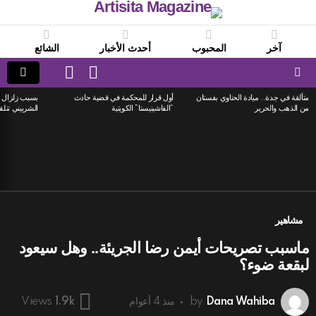
آخر
المحبوب
أحدث الأخبار
الشائع
LOGIN
SWITCH
SKIN
Menu
متألقة في جدة.. ميادة الحناوي بفستان
أول قرار للمحكمة في قضية حادث
بسبب زلزال ا
LATEST
من الذهب والحرير
“الفاشينيستا” الكويتية
الشربيني تتلق
STORIES
مشاهير
ماسبب تصريحات أيمن رضا الجريئة.. وهل سيعود
لبقعة ضوء؟
Dana Wahiba
by
منذ 4 أعوام
Views
1.9k