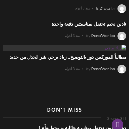
by
مريم كراما
منذ 3 أعوام
نادين نجيم تحتفل بمناسبتين دفعة واحدة
Dana Wahiba
by
منذ 3 أعوام
مطالباً الموركس دور بالتوضيح.. زياد برجي يثير الجدل من جديد
Dana Wahiba
by
منذ 3 أعوام
DON'T MISS
Shares
3
ديانا كرزون تحتفل بمناسبة عائلية وزوجها يعلّق!