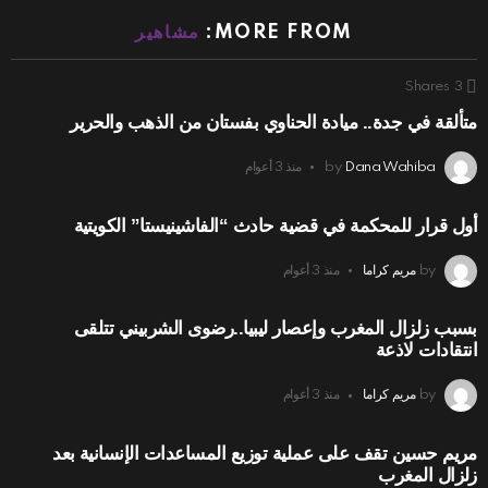
MORE FROM:
مشاهير
Shares
3
متألقة في جدة.. ميادة الحناوي بفستان من الذهب والحرير
Dana Wahiba
by
منذ 3 أعوام
أول قرار للمحكمة في قضية حادث “الفاشينيستا” الكويتية
by
مريم كراما
منذ 3 أعوام
بسبب زلزال المغرب وإعصار ليبيا..رضوى الشربيني تتلقى
انتقادات لاذعة
by
مريم كراما
منذ 3 أعوام
مريم حسين تقف على عملية توزيع المساعدات الإنسانية بعد
زلزال المغرب