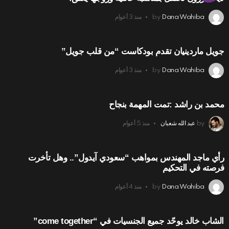
Dana Wahiba
by
منذ 3 أعوام
جويل ماردينيان تقدم بودكاست “من قلب جويل”
Dana Wahiba
by
منذ 3 أعوام
محمد بن راشد :تمت المهمة بنجاح
by
عبد الله شعبان
منذ 5 أعوام
رأي ماجد المهندس بمواهب “سعودي آيدول”.. وهل تأخرت
فرصته في التحكيم
Dana Wahiba
by
منذ 4 أعوام
الشاب خالد يوحّد جميع الجنسيات في “come together”