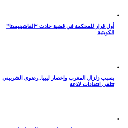
أول قرار للمحكمة في قضية حادث “الفاشينيستا”
الكويتية
بسبب زلزال المغرب وإعصار ليبيا..رضوى الشربيني
تتلقى انتقادات لاذعة