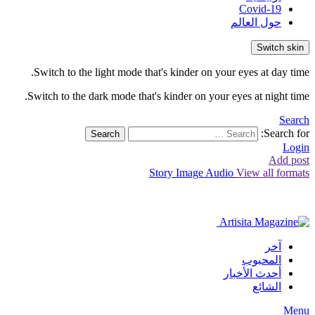
Covid-19
حول العالم
Switch skin
Switch to the light mode that's kinder on your eyes at day time.
Switch to the dark mode that's kinder on your eyes at night time.
Search
Search for:
Search
Login
Add post
Story
Image
Audio
View all formats
آخر
المحبوب
أحدث الأخبار
الشائع
Menu