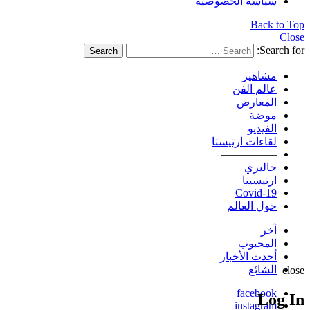
سياسة الخصوصية
Back to Top
Close
Search for:
Search
مشاهير
عالم الفن
المعارض
موضة
الفيديو
لقاءات ارتيستا
—————
جاليري
ارتيسيتا
Covid-19
حول العالم
آخر
المحبوب
أحدث الأخبار
الشائع
close
facebook
Log In
instagram