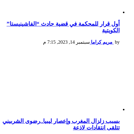
أول قرار للمحكمة في قضية حادث “الفاشينيستا”
الكويتية
by
مريم كراما
سبتمبر 14, 2023, 7:15 م
بسبب زلزال المغرب وإعصار ليبيا..رضوى الشربيني
تتلقى انتقادات لاذعة