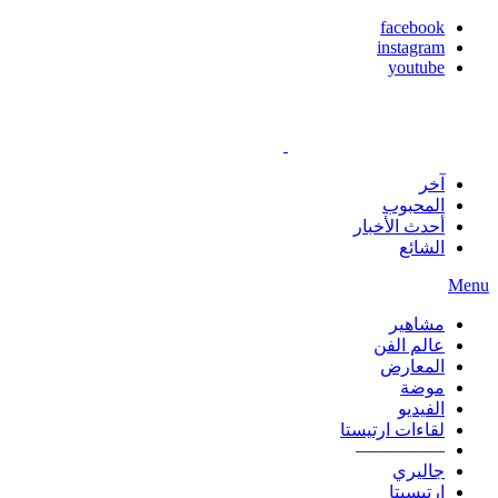
facebook
instagram
youtube
آخر
المحبوب
أحدث الأخبار
الشائع
Menu
مشاهير
عالم الفن
المعارض
موضة
الفيديو
لقاءات ارتيستا
—————
جاليري
ارتيسيتا