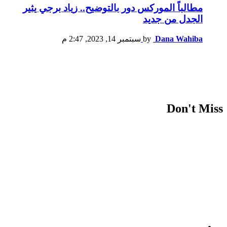
مطالباً الموركس دور بالتوضيح.. زياد برجي يثير
الجدل من جديد
Dana Wahiba
by
سبتمبر 14, 2023, 2:47 م
Don't Miss