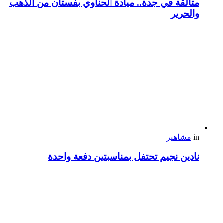
متألقة في جدة.. ميادة الحناوي بفستان من الذهب
والحرير
in
مشاهير
نادين نجيم تحتفل بمناسبتين دفعة واحدة