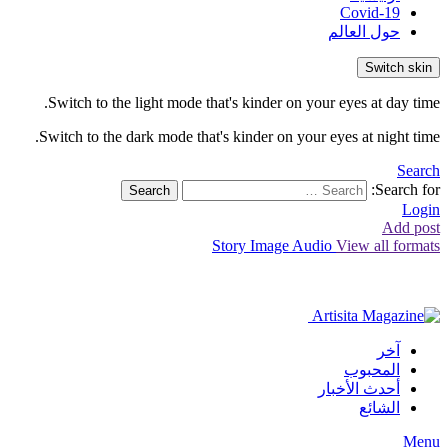
Covid-19
حول العالم
Switch skin
Switch to the light mode that's kinder on your eyes at day time.
Switch to the dark mode that's kinder on your eyes at night time.
Search
Search for:
Search
Login
Add post
Story
Image
Audio
View all formats
آخر
المحبوب
أحدث الأخبار
الشائع
Menu