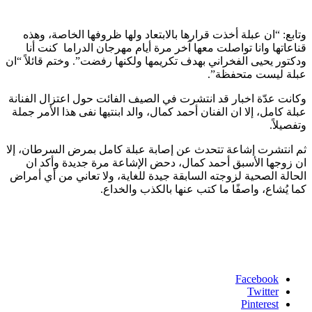
وتابع: “ان عبلة أخذت قرارها بالابتعاد ولها ظروفها الخاصة، وهذه
قناعاتها وانا تواصلت معها آخر مرة أيام مهرجان الدراما كنت أنا
ودكتور يحيى الفخراني بهدف تكريمها ولكنها رفضت”. وختم قائلاً “ان
عبلة ليست متحفظة”.
وكانت عدّة اخبار قد انتشرت في الصيف الفائت حول اعتزال الفنانة
عبلة كامل، إلا ان الفنان أحمد كمال، والد ابنتيها نفى هذا الأمر جملة
وتفصيلاً.
ثم انتشرت إشاعة تتحدث عن إصابة عبلة كامل بمرض السرطان، إلا
ان زوجها الأسبق أحمد كمال، دحض الإشاعة مرة جديدة وأكد ان
الحالة الصحية لزوجته السابقة جيدة للغاية، ولا تعاني من أي أمراض
كما يُشاع، واصفًا ما كتب عنها بالكذب والخداع.
Facebook
Twitter
Pinterest