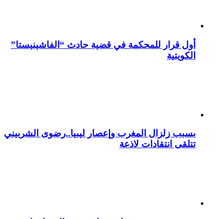
أول قرار للمحكمة في قضية حادث “الفاشينيستا”
الكويتية
بسبب زلزال المغرب وإعصار ليبيا..رضوى الشربيني
تتلقى انتقادات لاذعة