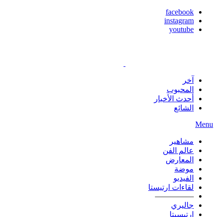
facebook
instagram
youtube
آخر
المحبوب
أحدث الأخبار
الشائع
Menu
مشاهير
عالم الفن
المعارض
موضة
الفيديو
لقاءات ارتيستا
—————
جاليري
ارتيسيتا