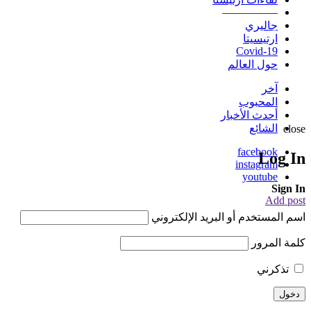
—————
جاليري
ارتيسيتا
Covid-19
حول العالم
آخر
المحبوب
أحدث الأخبار
الشائع
close
facebook
Log In
instagram
youtube
Sign In
Add post
اسم المستخدم أو البريد الإلكتروني
كلمة المرور
تذكرني