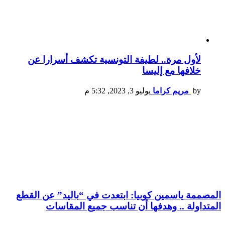
لأول مرة.. لطيفة التونسية تكشف أسرارا عن
خلافها مع إليسا
by
مريم كراما
يوليو 3, 2023, 5:32 م
المصممة ياسمين كوبيا: ابتعدت في “باليد” عن القطع
المتداولة .. وهدفها أن تناسب جميع المقاسات