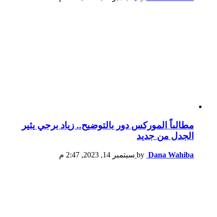
مطالباً الموركس دور بالتوضيح.. زياد برجي يثير
الجدل من جديد
Dana Wahiba
by
سبتمبر 14, 2023, 2:47 م