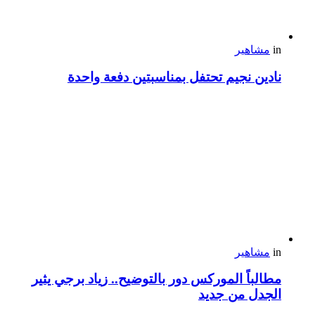
in
مشاهير
نادين نجيم تحتفل بمناسبتين دفعة واحدة
in
مشاهير
مطالباً الموركس دور بالتوضيح.. زياد برجي يثير
الجدل من جديد