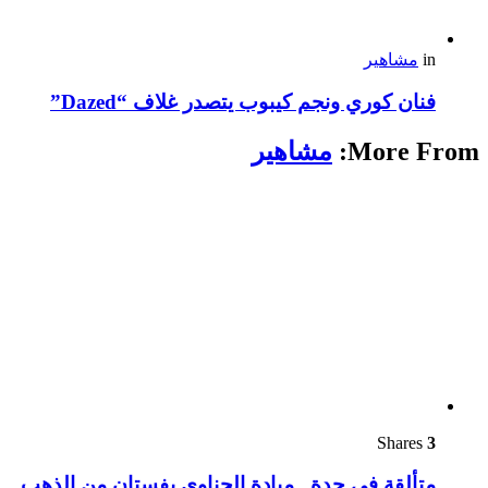
in
مشاهير
فنان كوري ونجم كيبوب يتصدر غلاف “Dazed”
More From:
مشاهير
Shares
3
متألقة في جدة.. ميادة الحناوي بفستان من الذهب