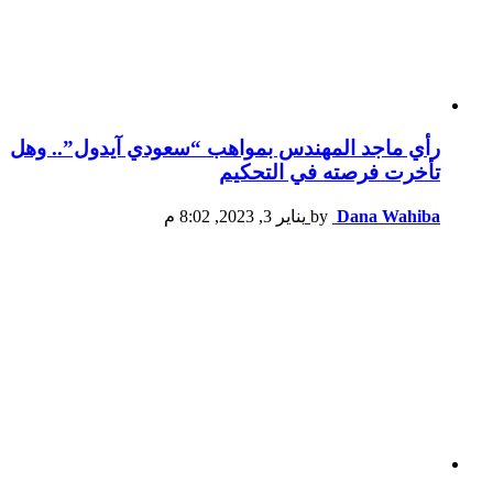
رأي ماجد المهندس بمواهب “سعودي آيدول”.. وهل
تأخرت فرصته في التحكيم
Dana Wahiba
by
يناير 3, 2023, 8:02 م