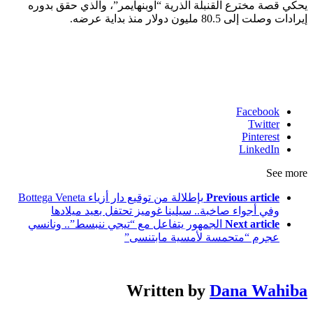
يحكي قصة مخترع القنبلة الذرية “اوبنهايمر”، والذي حقق بدوره
إيرادات وصلت إلى 80.5 مليون دولار منذ بداية عرضه.
Facebook
Twitter
Pinterest
LinkedIn
See more
Previous article
بإطلالة من توقيع دار أزياء Bottega Veneta
وفي أجواء صاخبة.. سيلينا غوميز تحتفل بعيد ميلادها
Next article
الجمهور يتفاعل مع “تيجي ننبسط”.. ونانسي
عجرم “متحمسة لأمسية مابتنسى”
Written by
Dana Wahiba