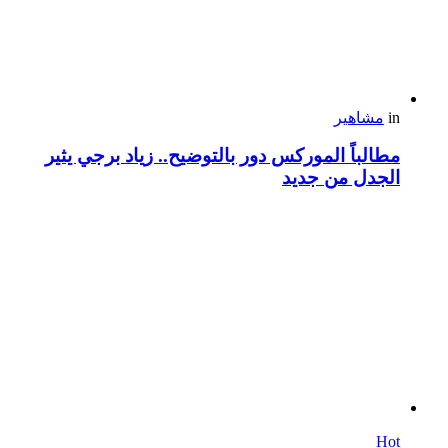
in
مشاهير
مطالباً الموركس دور بالتوضيح.. زياد برجي يثير
الجدل من جديد
Hot