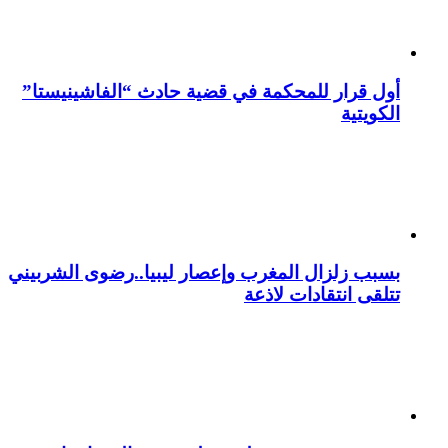
أول قرار للمحكمة في قضية حادث “الفاشينيستا”
الكويتية
بسبب زلزال المغرب وإعصار ليبيا..رضوى الشربيني
تتلقى انتقادات لاذعة