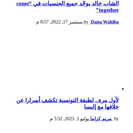
الشاب خالد يوحّد جميع الجنسيات في “come
together”
Dana Wahiba
by
سبتمبر 17, 2022, 8:57 م
لأول مرة.. لطيفة التونسية تكشف أسرارا عن
خلافها مع إليسا
by
مريم كراما
يوليو 3, 2023, 5:32 م