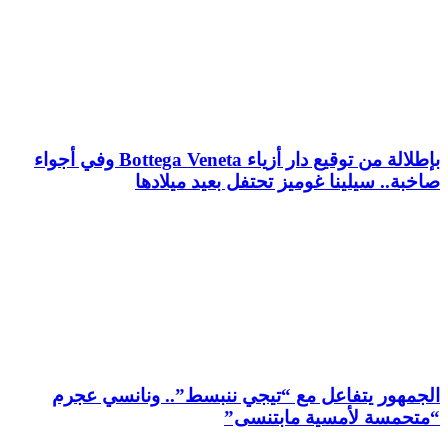
بإطلالة من توقيع دار أزياء Bottega Veneta وفي أجواء
صاخبة.. سيلينا غوميز تحتفل بعيد ميلادها
الجمهور يتفاعل مع “تيجي ننبسط”.. ونانسي عجرم
“متحمسة لأمسية مابتنسى”