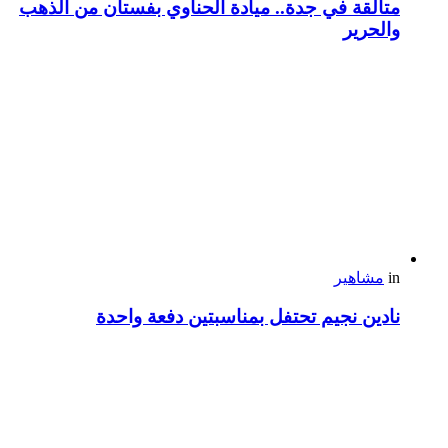
متألقة في جدة.. ميادة الحناوي بفستان من الذهب
والحرير
in
مشاهير
نادين نجيم تحتفل بمناسبتين دفعة واحدة