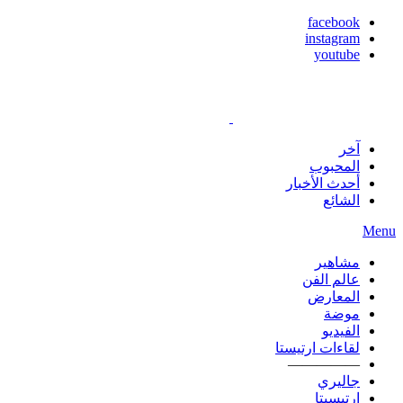
facebook
instagram
youtube
آخر
المحبوب
أحدث الأخبار
الشائع
Menu
مشاهير
عالم الفن
المعارض
موضة
الفيديو
لقاءات ارتيستا
—————
جاليري
ارتيسيتا