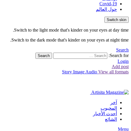
Covid-19
حول العالم
Switch skin
Switch to the light mode that's kinder on your eyes at day time.
Switch to the dark mode that's kinder on your eyes at night time.
Search
Search for:
Search
Login
Add post
Story
Image
Audio
View all formats
آخر
المحبوب
أحدث الأخبار
الشائع
Menu