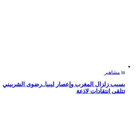
in
مشاهير
بسبب زلزال المغرب وإعصار ليبيا..رضوى الشربيني
تتلقى انتقادات لاذعة