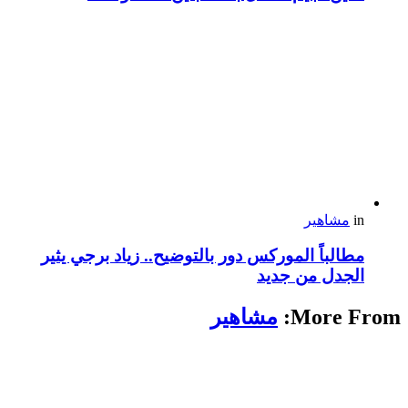
in
مشاهير
مطالباً الموركس دور بالتوضيح.. زياد برجي يثير
الجدل من جديد
More From:
مشاهير