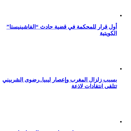
أول قرار للمحكمة في قضية حادث “الفاشينيستا”
الكويتية
بسبب زلزال المغرب وإعصار ليبيا..رضوى الشربيني
تتلقى انتقادات لاذعة