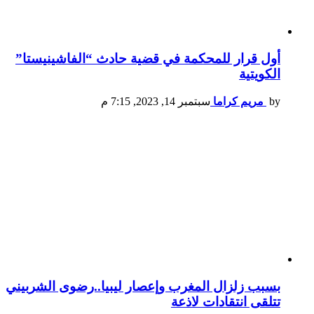
أول قرار للمحكمة في قضية حادث “الفاشينيستا”
الكويتية
by
مريم كراما
سبتمبر 14, 2023, 7:15 م
بسبب زلزال المغرب وإعصار ليبيا..رضوى الشربيني
تتلقى انتقادات لاذعة