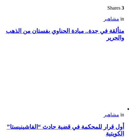
Shares
3
in
مشاهير
متألقة في جدة.. ميادة الحناوي بفستان من الذهب
والحرير
in
مشاهير
أول قرار للمحكمة في قضية حادث “الفاشينيستا”
الكويتية