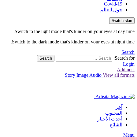
Covid-19
حول العالم
Switch skin
Switch to the light mode that's kinder on your eyes at day time.
Switch to the dark mode that's kinder on your eyes at night time.
Search
Search for:
Search
Login
Add post
Story
Image
Audio
View all formats
آخر
المحبوب
أحدث الأخبار
الشائع
Menu