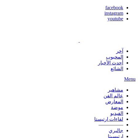
facebook
instagram
youtube
آخر
المحبوب
أحدث الأخبار
الشائع
Menu
مشاهير
عالم الفن
المعارض
موضة
الفيديو
لقاءات ارتيستا
—————
جاليري
ارتيسيتا