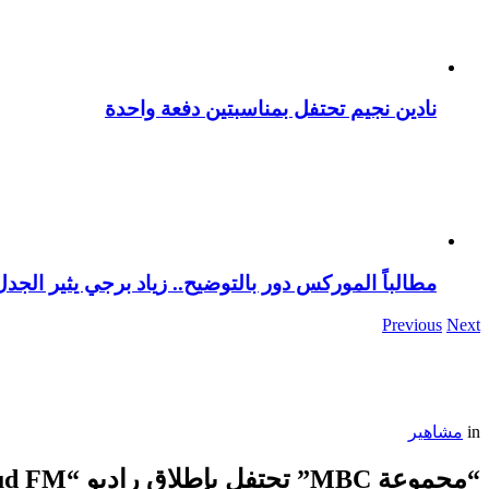
نادين نجيم تحتفل بمناسبتين دفعة واحدة
مطالباً الموركس دور بالتوضيح.. زياد برجي يثير الجد
Previous
Next
in
مشاهير
“مجموعة MBC” تحتفل بإطلاق راديو “MBC Loud FM”