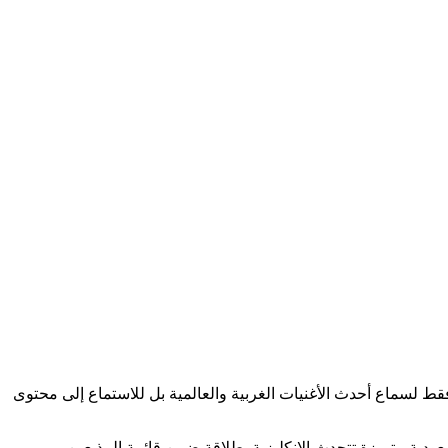
ن ليس فقط لسماع أحدث الأغنيات الغربية والعالمية بل للاستماع إلى محتوى
ة متميزة تتحدث الانكليزية بطلاقة ضمن قائمة المذيعين