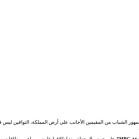
 السعودي ومعه جمهور الشباب من المقيمين الأجانب على أرض المملكة، التواقي
MBC”
على حرص المحطة منذ إطلاقها علىضم مواهب وطاقات سعودي