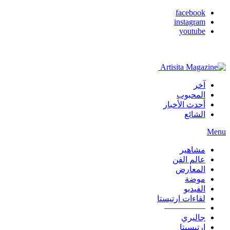
facebook
instagram
youtube
آخر
المحبوب
أحدث الأخبار
الشائع
Menu
مشاهير
عالم الفن
المعارض
موضة
الفيديو
لقاءات ارتيستا
—————
جاليري
ارتيسيتا