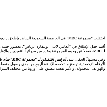
احتفلت “مجموعة MBC” في العاصمة السعودية الرياض بإطلاق راديو “MBC Loud FM” معلنةً ولادة أول إذاعة FM ترفيهية بمحتوى ناطق بالإنكليزية في المملكة العربية السعودية.
أقيم حفل الإطلاق في “أنغامي لاب – بوليفارد الرياض”، بحضور حشد من
لـ MBC، فضلاً عن وجوه المجموعة وعدد من مدرائها التنفيذيين والإقليميين، وكوكبة من المدعوّين.
وفي مستهلّ الحفل، شدد
الرئيس التنفيذي لـ “مجموعة MBC” سام بارنيت
والهواتف المحمولة، والأمر نفسه ينطبق على أوروبا بين مختلف الشرا