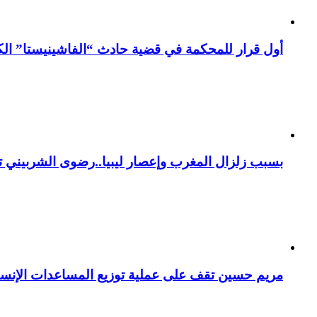
أول قرار للمحكمة في قضية حادث “الفاشينيستا” الكو
بسبب زلزال المغرب وإعصار ليبيا..رضوى الشربيني تت
مريم حسين تقف على عملية توزيع المساعدات الإنسان