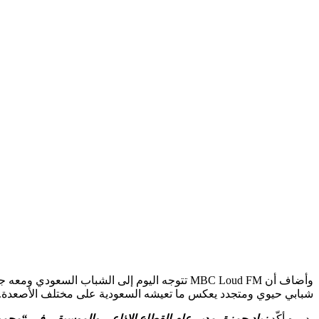
وأضاف أن MBC Loud FM تتوجه اليوم إلى الشباب
شبابي حيوي ومتجدد يعكس ما تعيشه السعودية على مختلف الأصعدة.
بدوره أكّد
زياد حمزة، مدير عام القطاع الإذاعي والموسيقي في “مجموعة 