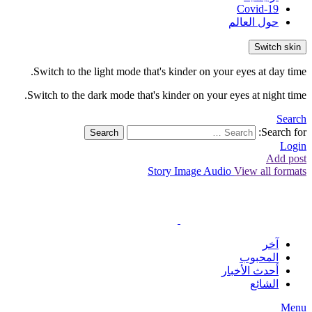
Covid-19
حول العالم
Switch skin
Switch to the light mode that's kinder on your eyes at day time.
Switch to the dark mode that's kinder on your eyes at night time.
Search
Search for:
Search
Login
Add post
Story
Image
Audio
View all formats
آخر
المحبوب
أحدث الأخبار
الشائع
Menu