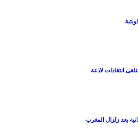
يتية
لقى انتقادات لاذعة
ية بعد زلزال المغرب