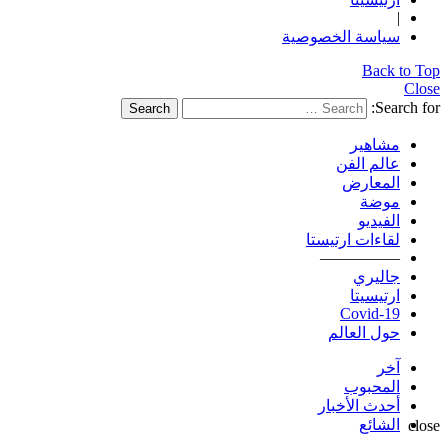
|
سياسة الخصوصية
Back to Top
Close
Search for:
Search
مشاهير
عالم الفن
المعارض
موضة
الفيديو
لقاءات ارتيستا
—————
جاليري
ارتيسيتا
Covid-19
حول العالم
آخر
المحبوب
أحدث الأخبار
الشائع
close