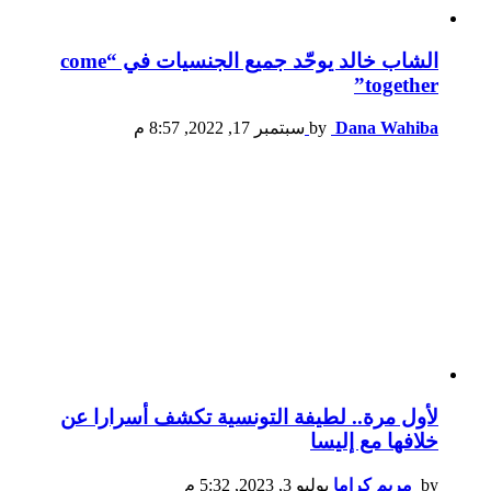
الشاب خالد يوحّد جميع الجنسيات في “come
together”
Dana Wahiba
by
سبتمبر 17, 2022, 8:57 م
لأول مرة.. لطيفة التونسية تكشف أسرارا عن
خلافها مع إليسا
by
مريم كراما
يوليو 3, 2023, 5:32 م