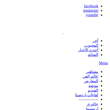
facebook
instagram
youtube
آخر
المحبوب
أحدث الأخبار
الشائع
Menu
مشاهير
عالم الفن
المعارض
موضة
الفيديو
لقاءات ارتيستا
—————
جاليري
ارتيسيتا