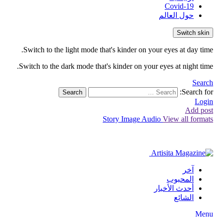
Covid-19
حول العالم
Switch skin
Switch to the light mode that's kinder on your eyes at day time.
Switch to the dark mode that's kinder on your eyes at night time.
Search
Search for:
Search
Login
Add post
Story
Image
Audio
View all formats
آخر
المحبوب
أحدث الأخبار
الشائع
Menu