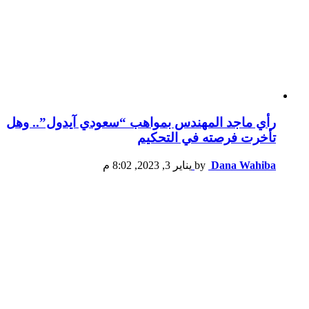
رأي ماجد المهندس بمواهب “سعودي آيدول”.. وهل
تأخرت فرصته في التحكيم
Dana Wahiba
by
يناير 3, 2023, 8:02 م