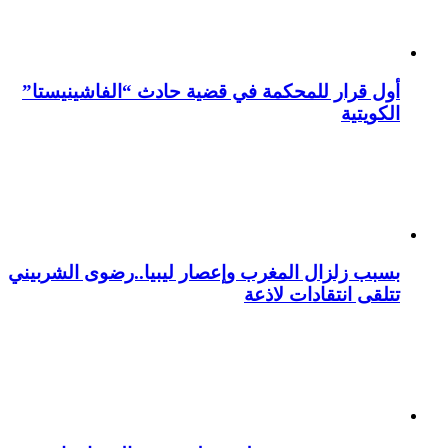
أول قرار للمحكمة في قضية حادث “الفاشينيستا”
الكويتية
بسبب زلزال المغرب وإعصار ليبيا..رضوى الشربيني
تتلقى انتقادات لاذعة