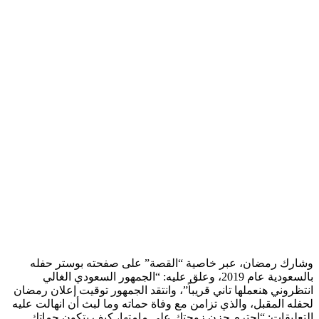
وشارك رمضان، عبر خاصية “القصة” على صفحته بوستر حفله
بالسعودية عام 2019، وعلق عليه: “الجمهور السعودي الغالي
انتظروني هنعملها تاني قريباً”، وانتقد الجمهور توقيت إعلان رمضان
لحفله المقبل، والذي تزامن مع وفاة حماته وما لبث أن انهالت عليه
التعليقات: “احترم حزن زوجتك على مامتها، كيف بتكون حماتك