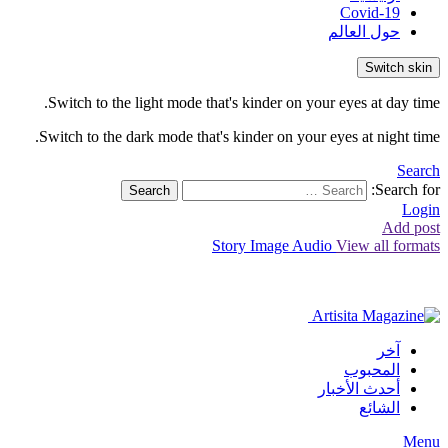
Covid-19
حول العالم
Switch skin
Switch to the light mode that's kinder on your eyes at day time.
Switch to the dark mode that's kinder on your eyes at night time.
Search
Search for:
Search
Login
Add post
Story
Image
Audio
View all formats
آخر
المحبوب
أحدث الأخبار
الشائع
Menu