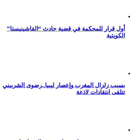
أول قرار للمحكمة في قضية حادث “الفاشينيستا”
الكويتية
بسبب زلزال المغرب وإعصار ليبيا..رضوى الشربيني
تتلقى انتقادات لاذعة