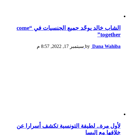
الشاب خالد يوحّد جميع الجنسيات في “come
together”
Dana Wahiba
by
سبتمبر 17, 2022, 8:57 م
لأول مرة.. لطيفة التونسية تكشف أسرارا عن
خلافها مع إليسا