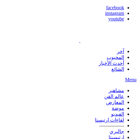
facebook
instagram
youtube
آخر
المحبوب
أحدث الأخبار
الشائع
Menu
مشاهير
عالم الفن
المعارض
موضة
الفيديو
لقاءات ارتيستا
—————
جاليري
ارتيسيتا