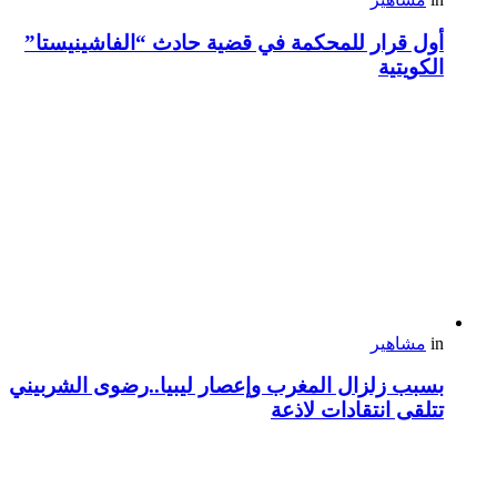
أول قرار للمحكمة في قضية حادث “الفاشينيستا”
الكويتية
in
مشاهير
بسبب زلزال المغرب وإعصار ليبيا..رضوى الشربيني
تتلقى انتقادات لاذعة