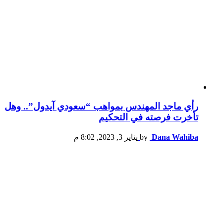
رأي ماجد المهندس بمواهب “سعودي آيدول”.. وهل
تأخرت فرصته في التحكيم
Dana Wahiba
by
يناير 3, 2023, 8:02 م