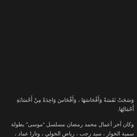
وَسَجَتْ نَفَسَةً وَأَفْحَاسَهَا ، وَأَفْحَاسَ وَاحِدَةً مِنْ أَحْسَابَةِ
أَحْمَالِهَا.
وكان آخر أعمال محمد رمضان مسلسل “موسى” بطولة
سمية الخوار ، سيد رجب ، رياض الخولي ، وتارا عماد ،