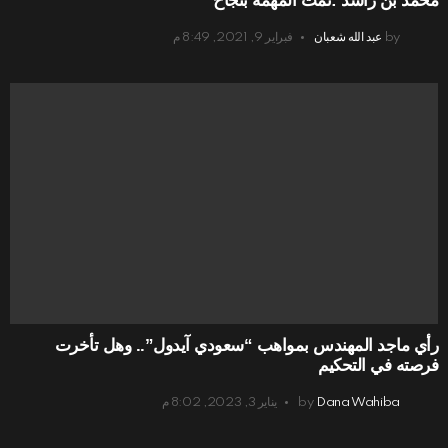
محمد بن راشد :تمت المهمة بنجاح
by
عبد الله شعبان
فبراير 9, 2021, 8:49 م
رأي ماجد المهندس بمواهب “سعودي آيدول”.. وهل تأخرت
فرصته في التحكيم
Dana Wahiba
by
يناير 3, 2023, 8:02 م