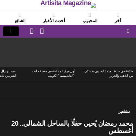
آخر
المحبوب
أحدث الأخبار
الشائع
LOGIN
SWITCH
SKIN
Menu
LATEST
STORIES
متألقة في جدة.. ميادة الحناوي بفستان
أول قرار للمحكمة في قضية حادث
بسبب زلزال ا
من الذهب والحرير
“الفاشينيستا” الكويتية
الشربيني تتلق
مشاهير
محمد رمضان يُحيي حفلًا بالساحل الشمالي.. 20
أغسطس