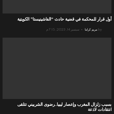
أول قرار للمحكمة في قضية حادث “الفاشينيستا” الكويتية
by
مريم كراما
سبتمبر 14, 2023, 7:15 م
بسبب زلزال المغرب وإعصار ليبيا..رضوى الشربيني تتلقى
انتقادات لاذعة