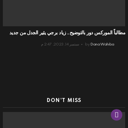
مطالباً الموركس دور بالتوضيح.. زياد برجي يثير الجدل من جديد
Dana Wahiba
by
سبتمبر 14, 2023, 2:47 م
DON'T MISS