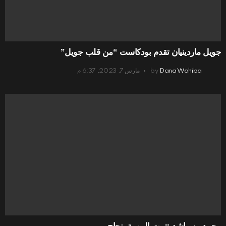
جويل ماردينيان تقدم بودكاست “من قلب جويل”
Dana Wahiba
by
مارس 7, 2023, 6:37 م