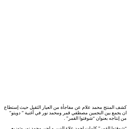
كشف المنتج محمد علام عن مفاجأة من العيار الثقيل حيث إستطاع
ان يجمع بين النجمين مصطفي قمر ومحمد نور في أغنية ” دويتو”
من إنتاجه بعنوان “شوفتوا القمر” .
“شوفتوا القمر” كلمات احمد علاء الدين و لحن محمد نور وتوزيع