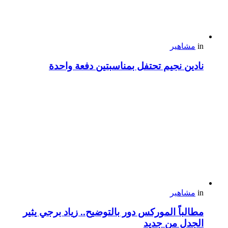
in
مشاهير
نادين نجيم تحتفل بمناسبتين دفعة واحدة
in
مشاهير
مطالباً الموركس دور بالتوضيح.. زياد برجي يثير
الجدل من جديد