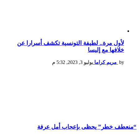
لأول مرة.. لطيفة التونسية تكشف أسرارا عن
خلافها مع إليسا
by
مريم كراما
يوليو 3, 2023, 5:32 م
“منعطف خطر” يحظى بإعجاب أمل عرفة