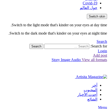
Covid-19
حول العالم
Switch skin
Switch to the light mode that's kinder on your eyes at day time.
Switch to the dark mode that's kinder on your eyes at night time.
Search
Search for:
Search
Login
Add post
Story
Image
Audio
View all formats
آخر
المحبوب
أحدث الأخبار
الشائع
Menu