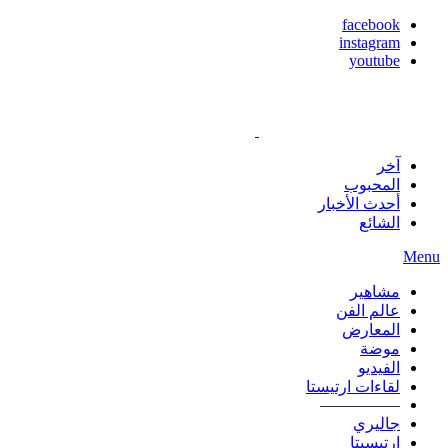
facebook
instagram
youtube
آخر
المحبوب
أحدث الأخبار
الشائع
Menu
مشاهير
عالم الفن
المعارض
موضة
الفيديو
لقاءات ارتيستا
—————
جاليري
ارتيسيتا