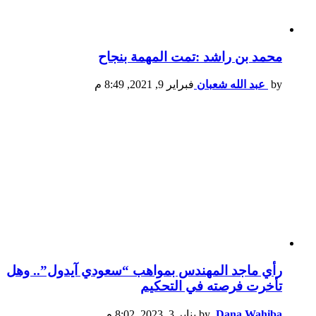
محمد بن راشد :تمت المهمة بنجاح
by
عبد الله شعبان
فبراير 9, 2021, 8:49 م
رأي ماجد المهندس بمواهب “سعودي آيدول”.. وهل
تأخرت فرصته في التحكيم
Dana Wahiba
by
يناير 3, 2023, 8:02 م