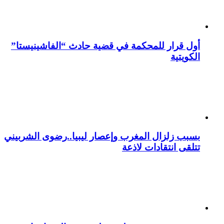
أول قرار للمحكمة في قضية حادث “الفاشينيستا”
الكويتية
بسبب زلزال المغرب وإعصار ليبيا..رضوى الشربيني
تتلقى انتقادات لاذعة