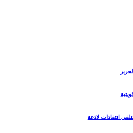
لحرير
يتية
لقى انتقادات لاذعة