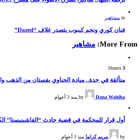
in
مشاهير
فنان كوري ونجم كيبوب يتصدر غلاف “Dazed”
More From:
مشاهير
Shares
3
متألقة في جدة.. ميادة الحناوي بفستان من الذهب وا
Dana Wahiba
by
منذ 3 أعوام
أول قرار للمحكمة في قضية حادث “الفاشينيستا” الكو
by
مريم كراما
منذ 3 أعوام