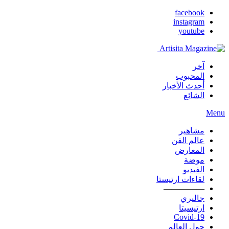
facebook
instagram
youtube
آخر
المحبوب
أحدث الأخبار
الشائع
Menu
مشاهير
عالم الفن
المعارض
موضة
الفيديو
لقاءات ارتيستا
—————
جاليري
ارتيسيتا
Covid-19
حول العالم