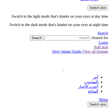
Switch skin
Switch to the light mode that's kinder on your eyes at day time.
Switch to the dark mode that's kinder on your eyes at night time.
Search
Search for:
Search
Login
Add post
Story
Image
Audio
View all formats
آخر
المحبوب
أحدث الأخبار
الشائع
Menu
Switch skin