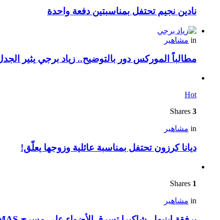
نادين نجيم تحتفل بمناسبتين دفعة واحدة
in
مشاهير
مطالباً الموركس دور بالتوضيح.. زياد برجي يثير الجد
Hot
Shares
3
in
مشاهير
ديانا كرزون تحتفل بمناسبة عائلية وزوجها يعلّق!
Shares
1
in
مشاهير
برفقة ابنيها.. شاكيرا تسرق الأضواء على مسرح VMAS