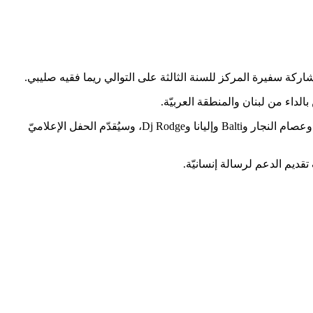
بالداء من لبنان والمنطقة العربيّة.
هذا، وسيُشارك في إحياء الحفل نجوم عالميّين وعرب لدعم أطفال المركز نذكر منهم: Louis Fonsi ونانسي عجرم وهبة طوجي ورحمة رياض وعصام النجار وBalti وإليانا وDj Rodge، وسيُقدّم الحفل الإعلاميّ