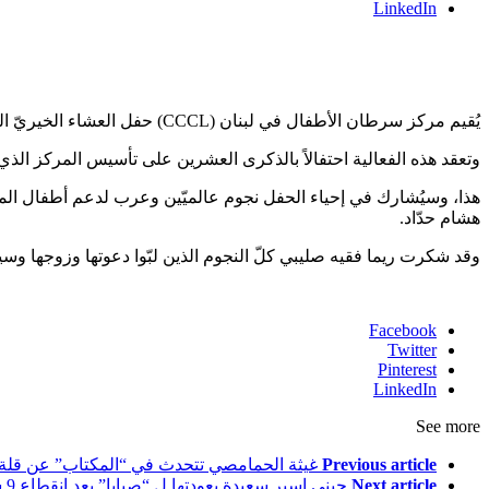
LinkedIn
يُقيم مركز سرطان الأطفال في لبنان (CCCL) حفل العشاء الخيريّ السنويّ، يوم السبت 5 تشرين الثاني/نوفمبر 2022 في دار دبي للأوبرا، بمُشاركة سفيرة المركز للسنة الثالثة على التوالي ريما فقيه صليبي.
وتعقد هذه الفعالية احتفالاً بالذكرى العشرين على تأسيس المركز الذي ي
هشام حدّاد.
وقد شكرت ريما فقيه صليبي كلّ النجوم الذين لبّوا دعوتها وزوجها وسيم SAL صليبي، للمُشاركة في هذا الحفل الخيريّ وتسخير صوتهم بهدف تقديم الدعم لرسالة إنسا
Facebook
Twitter
Pinterest
LinkedIn
See more
Previous article
غيثة الحمامصي تتحدث في “المكتاب” عن قلة ا
Next article
جيني اسبر سعيدة بعودتها ل “صبايا” بعد انقطاع 9 سنوات