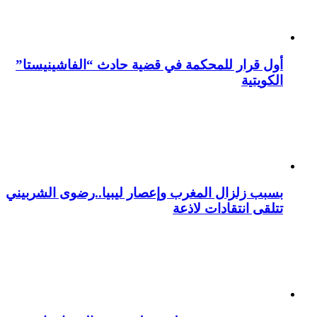
أول قرار للمحكمة في قضية حادث “الفاشينيستا”
الكويتية
بسبب زلزال المغرب وإعصار ليبيا..رضوى الشربيني
تتلقى انتقادات لاذعة