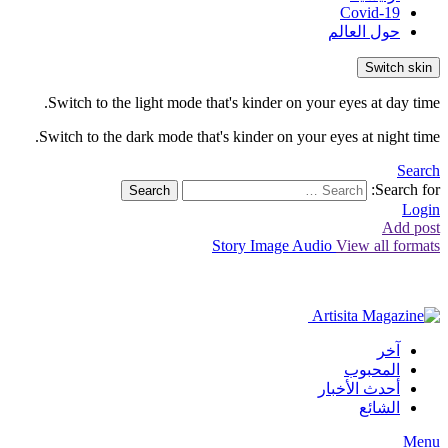
Covid-19
حول العالم
Switch skin
Switch to the light mode that's kinder on your eyes at day time.
Switch to the dark mode that's kinder on your eyes at night time.
Search
Search for:
Search
Login
Add post
Story
Image
Audio
View all formats
آخر
المحبوب
أحدث الأخبار
الشائع
Menu