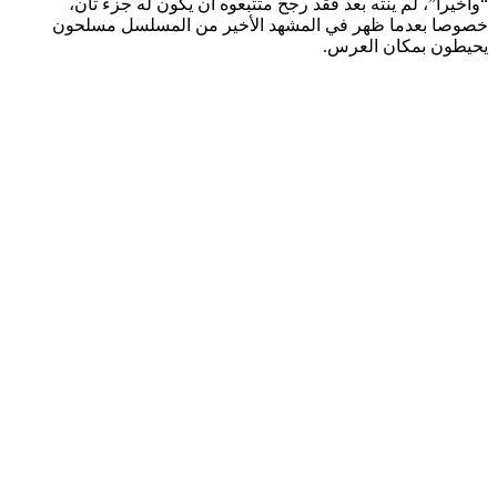
“وأخيرا”، لم ينته بعد فقد رجح متتبعوه أن يكون له جزء ثان،
خصوصا بعدما ظهر في المشهد الأخير من المسلسل مسلحون
يحيطون بمكان العرس.