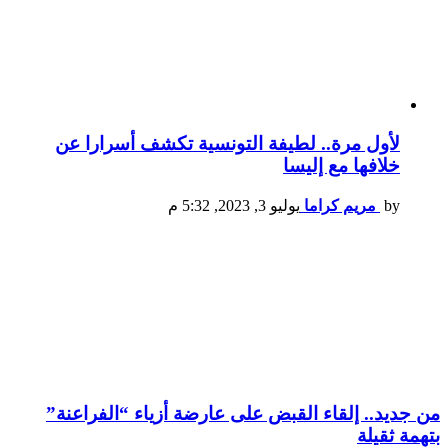
لأول مرة.. لطيفة التونسية تكشف أسرارا عن
خلافها مع إليسا
by
مريم كراما
يوليو 3, 2023, 5:32 م
من جديد.. إلقاء القبض على عارضة أزياء “الفراعنة”
بتهمة ثقيلة