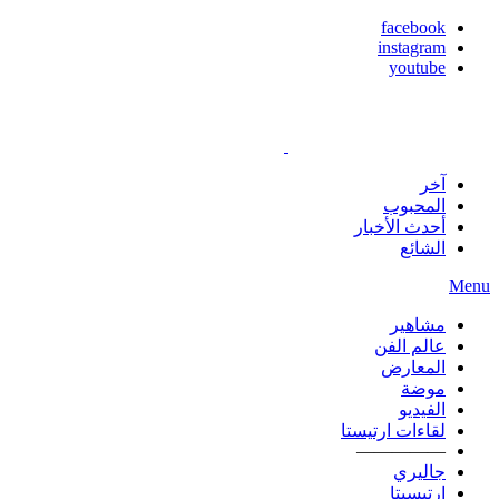
facebook
instagram
youtube
آخر
المحبوب
أحدث الأخبار
الشائع
Menu
مشاهير
عالم الفن
المعارض
موضة
الفيديو
لقاءات ارتيستا
—————
جاليري
ارتيسيتا