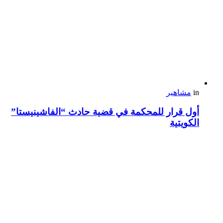
in
مشاهير
أول قرار للمحكمة في قضية حادث “الفاشينيستا”
الكويتية