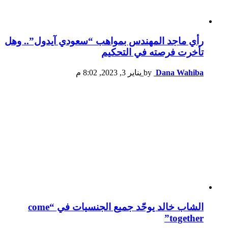
رأي ماجد المهندس بمواهب “سعودي آيدول”.. وهل
تأخرت فرصته في التحكيم
Dana Wahiba
by
يناير 3, 2023, 8:02 م
الشاب خالد يوحّد جميع الجنسيات في “come
together”