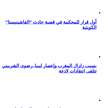
أول قرار للمحكمة في قضية حادث “الفاشينيستا”
الكويتية
بسبب زلزال المغرب وإعصار ليبيا..رضوى الشربيني
تتلقى انتقادات لاذعة