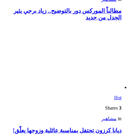
مطالباً الموركس دور بالتوضيح.. زياد برجي يثير
الجدل من جديد
Hot
Shares
3
in
مشاهير
ديانا كرزون تحتفل بمناسبة عائلية وزوجها يعلّق!