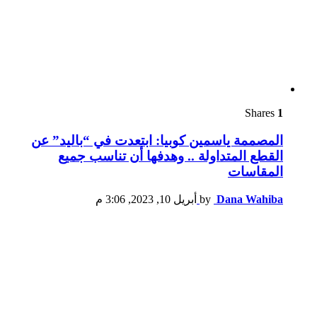
Shares
1
المصممة ياسمين كوبيا: ابتعدت في “باليد” عن
القطع المتداولة .. وهدفها أن تناسب جميع
المقاسات
Dana Wahiba
by
أبريل 10, 2023, 3:06 م