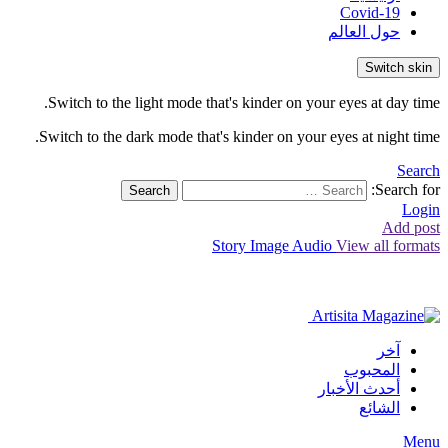
Covid-19
حول العالم
Switch skin
Switch to the light mode that's kinder on your eyes at day time.
Switch to the dark mode that's kinder on your eyes at night time.
Search
Search for:
Search
Login
Add post
Story
Image
Audio
View all formats
آخر
المحبوب
أحدث الأخبار
الشائع
Menu