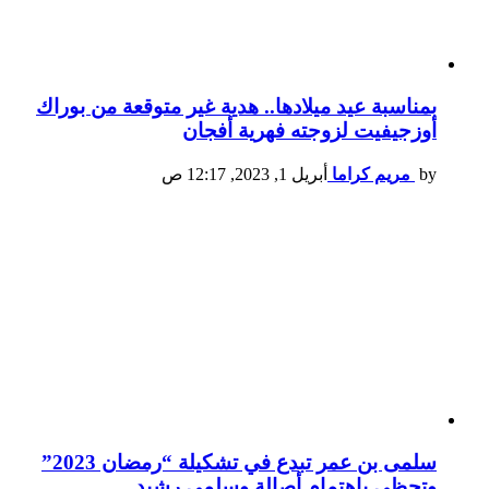
بمناسبة عيد ميلادها.. هدية غير متوقعة من بوراك
أوزجيفيت لزوجته فهرية أفجان
by
مريم كراما
أبريل 1, 2023, 12:17 ص
سلمى بن عمر تبدع في تشكيلة “رمضان 2023”
وتحظى باهتمام أصالة وسلمى رشيد