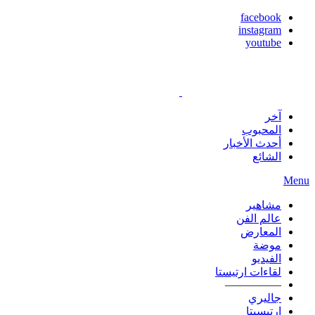
facebook
instagram
youtube
آخر
المحبوب
أحدث الأخبار
الشائع
Menu
مشاهير
عالم الفن
المعارض
موضة
الفيديو
لقاءات ارتيستا
—————
جاليري
ارتيسيتا