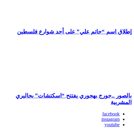
إطلاق اسم “حاتم علي” على أحد شوارع فلسطين
بالصور ..جورج بهجوري يفتتح “اسكتشات” بجاليري
المشربية
facebook
instagram
youtube