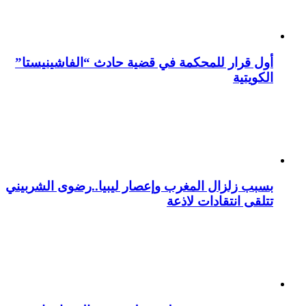
أول قرار للمحكمة في قضية حادث “الفاشينيستا”
الكويتية
بسبب زلزال المغرب وإعصار ليبيا..رضوى الشربيني
تتلقى انتقادات لاذعة