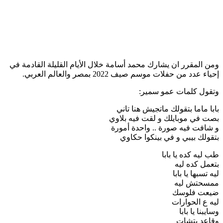
ومن المقرر ان يشارك محمد أسامة خلال الأيام القليلة القادمة في
إحياء عدد من حفلات موسم صيف 2022 بمصر والعالم العربي.
وتقول كلمات عمو سمير:
بابا ماما بتقولك ماتجيش هنا تاني
بصت في موبايلك و لقت فيه بلاوي
و شافت فيه صورة .. واحدة أمورة
بتقولك بيبي و في بينكوا حكاوي
طب ليه كده يا بابا
بتعمل كده ليه
ليه تسبها يا بابا
ممسحتش ليه
ضيعت فلوسك
ليه ع الحوارات
وسايبنا يا بابا
وقاعد بتشات