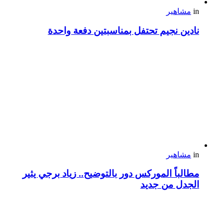
in
مشاهير
نادين نجيم تحتفل بمناسبتين دفعة واحدة
in
مشاهير
مطالباً الموركس دور بالتوضيح.. زياد برجي يثير
الجدل من جديد