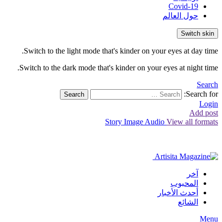
Covid-19
حول العالم
Switch skin
Switch to the light mode that's kinder on your eyes at day time.
Switch to the dark mode that's kinder on your eyes at night time.
Search
Search for:
Search
Login
Add post
Story
Image
Audio
View all formats
آخر
المحبوب
أحدث الأخبار
الشائع
Menu