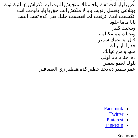
بص يا بابا انت تفك واحسنلك متجيش البيت ليه بتكراش ع التيك توك
وبتلاغي وتعمل رتويت بابا لا ملكش انت حق يا بابا دلوقت انت
اتكشفت اديك اتزنقت لما اتفقست خليك بقي كده تحت البيت
بابا ماما حلوه
وبتحبك كتير
وتجيلك ميةمكالمة
قال ايه عمك سمير
خد يا بابا بالك
منها و من عيالك
ده احنا يا بابا اولي
بلوك لعمو سمير
عمو سمير ده بجد خطير كده هنطير زي العصافير
Facebook
Twitter
Pinterest
LinkedIn
See more