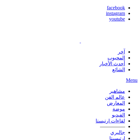
facebook
instagram
youtube
آخر
المحبوب
أحدث الأخبار
الشائع
Menu
مشاهير
عالم الفن
المعارض
موضة
الفيديو
لقاءات ارتيستا
—————
جاليري
ارتيسيتا