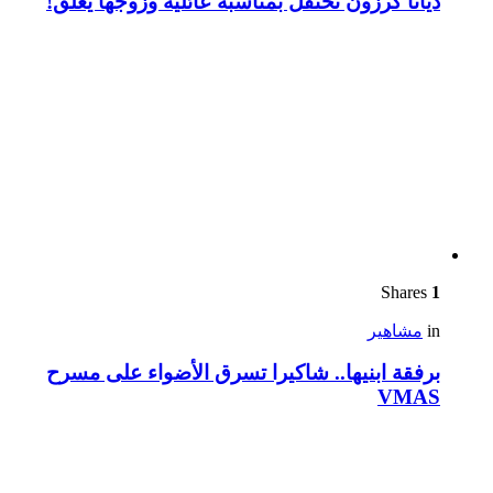
ديانا كرزون تحتفل بمناسبة عائلية وزوجها يعلّق!
Shares
1
in
مشاهير
برفقة ابنيها.. شاكيرا تسرق الأضواء على مسرح
VMAS