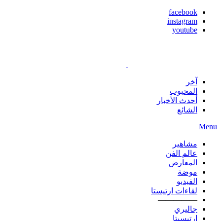
facebook
instagram
youtube
آخر
المحبوب
أحدث الأخبار
الشائع
Menu
مشاهير
عالم الفن
المعارض
موضة
الفيديو
لقاءات ارتيستا
—————
جاليري
ارتيسيتا