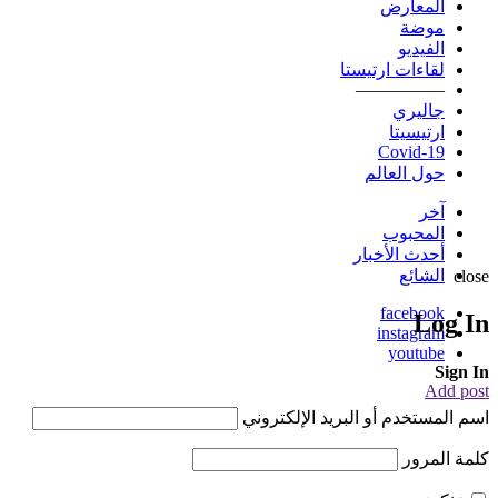
المعارض
موضة
الفيديو
لقاءات ارتيستا
—————
جاليري
ارتيسيتا
Covid-19
حول العالم
آخر
المحبوب
أحدث الأخبار
الشائع
close
facebook
Log In
instagram
youtube
Sign In
Add post
اسم المستخدم أو البريد الإلكتروني
كلمة المرور