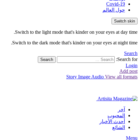
Covid-19
حول العالم
Switch skin
Switch to the light mode that's kinder on your eyes at day time.
Switch to the dark mode that's kinder on your eyes at night time.
Search
Search for:
Search
Login
Add post
Story
Image
Audio
View all formats
آخر
المحبوب
أحدث الأخبار
الشائع
Menu