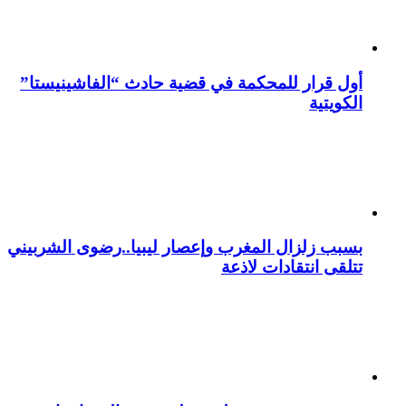
أول قرار للمحكمة في قضية حادث “الفاشينيستا”
الكويتية
بسبب زلزال المغرب وإعصار ليبيا..رضوى الشربيني
تتلقى انتقادات لاذعة