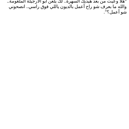
“هلا وعيت من بعد هيديك السهرة.. لك يلعن أبو الأرجيلة الملغومة..
والله ما بعرف شو راح أعمل بالديون ياللي فوق راسي.. انصحوني
شو أعمل؟”.