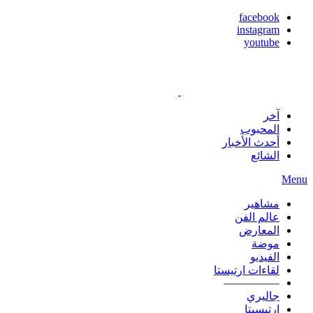
facebook
instagram
youtube
آخر
المحبوب
أحدث الأخبار
الشائع
Menu
مشاهير
عالم الفن
المعارض
موضة
الفيديو
لقاءات ارتيستا
—————
جاليري
ارتيسيتا