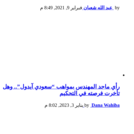
by
عبد الله شعبان
فبراير 9, 2021, 8:49 م
رأي ماجد المهندس بمواهب “سعودي آيدول”.. وهل
تأخرت فرصته في التحكيم
Dana Wahiba
by
يناير 3, 2023, 8:02 م