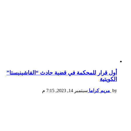
أول قرار للمحكمة في قضية حادث “الفاشينيستا”
الكويتية
by
مريم كراما
سبتمبر 14, 2023, 7:15 م