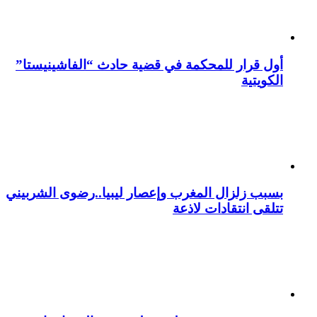
أول قرار للمحكمة في قضية حادث “الفاشينيستا”
الكويتية
بسبب زلزال المغرب وإعصار ليبيا..رضوى الشربيني
تتلقى انتقادات لاذعة