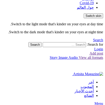
Covid-19
حول العالم
Switch skin
Switch to the light mode that's kinder on your eyes at day time.
Switch to the dark mode that's kinder on your eyes at night time.
Search
Search for:
Search
Login
Add post
Story
Image
Audio
View all formats
آخر
المحبوب
أحدث الأخبار
الشائع
Menu