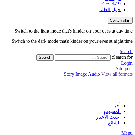
Covid-19
حول العالم
Switch skin
Switch to the light mode that's kinder on your eyes at day time.
Switch to the dark mode that's kinder on your eyes at night time.
Search
Search for:
Search
Login
Add post
Story
Image
Audio
View all formats
آخر
المحبوب
أحدث الأخبار
الشائع
Menu