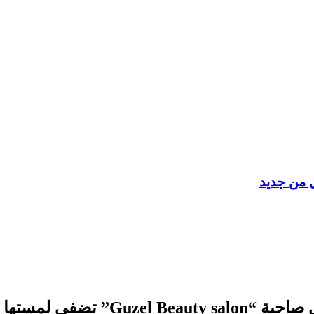
ل من جديد
 على مشاهير “ضيافة”