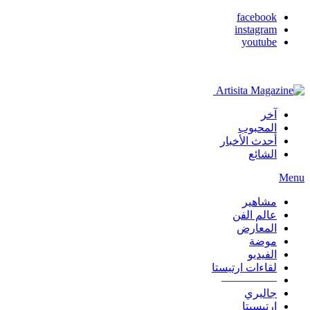
facebook
instagram
youtube
آخر
المحبوب
أحدث الأخبار
الشائع
Menu
مشاهير
عالم الفن
المعارض
موضة
الفيديو
لقاءات ارتيستا
—————
جاليري
ارتيسيتا