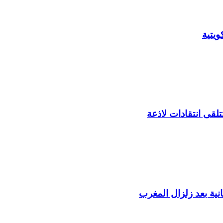
يتية
لقى انتقادات لاذعة
ية بعد زلزال المغرب