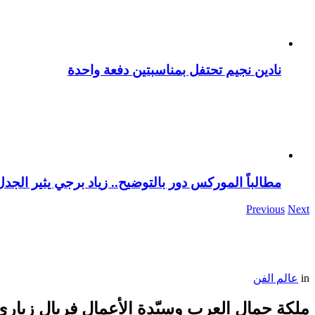
نادين نجيم تحتفل بمناسبتين دفعة واحدة
مطالباً الموركس دور بالتوضيح.. زياد برجي يثير الجد
Previous
Next
in
عالم الفن
ملكة جمال العرب وسيّدة الأعمال فريال زياري صاحبة “Guzel Beauty salon” تضفي لمستها الإبداعية