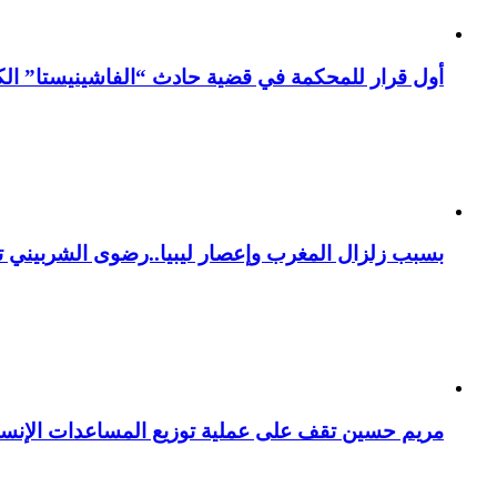
أول قرار للمحكمة في قضية حادث “الفاشينيستا” الكو
بسبب زلزال المغرب وإعصار ليبيا..رضوى الشربيني تت
مريم حسين تقف على عملية توزيع المساعدات الإنسان