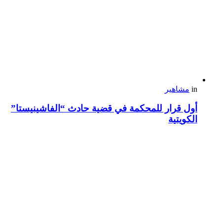
in
مشاهير
أول قرار للمحكمة في قضية حادث “الفاشينيستا”
الكويتية