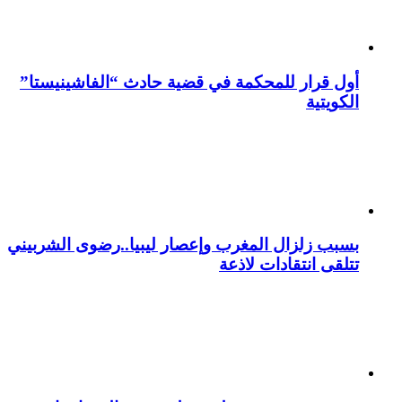
أول قرار للمحكمة في قضية حادث “الفاشينيستا”
الكويتية
بسبب زلزال المغرب وإعصار ليبيا..رضوى الشربيني
تتلقى انتقادات لاذعة