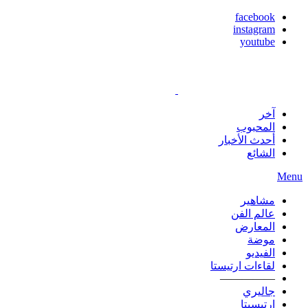
facebook
instagram
youtube
آخر
المحبوب
أحدث الأخبار
الشائع
Menu
مشاهير
عالم الفن
المعارض
موضة
الفيديو
لقاءات ارتيستا
—————
جاليري
ارتيسيتا