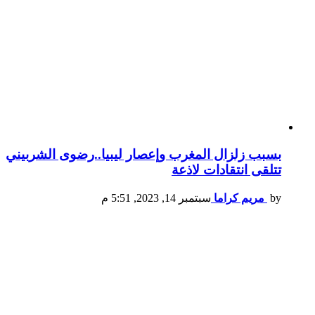
بسبب زلزال المغرب وإعصار ليبيا..رضوى الشربيني
تتلقى انتقادات لاذعة
by
مريم كراما
سبتمبر 14, 2023, 5:51 م