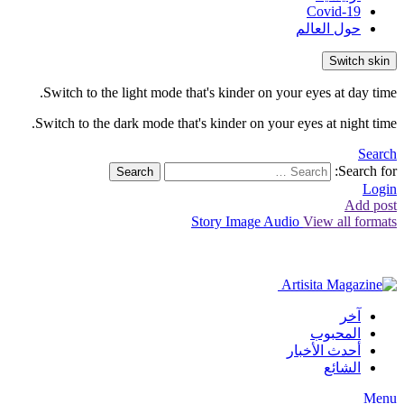
Covid-19
حول العالم
Switch skin
Switch to the light mode that's kinder on your eyes at day time.
Switch to the dark mode that's kinder on your eyes at night time.
Search
Search for:
Search
Login
Add post
Story
Image
Audio
View all formats
آخر
المحبوب
أحدث الأخبار
الشائع
Menu