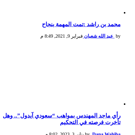
محمد بن راشد :تمت المهمة بنجاح
by
عبد الله شعبان
فبراير 9, 2021, 8:49 م
رأي ماجد المهندس بمواهب “سعودي آيدول”.. وهل
تأخرت فرصته في التحكيم
Dana Wahiba
by
يناير 3, 2023, 8:02 م