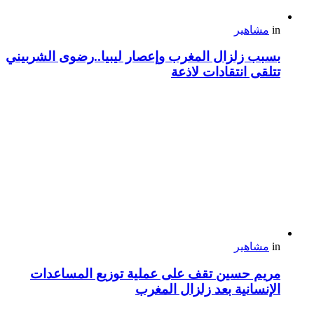
in
مشاهير
بسبب زلزال المغرب وإعصار ليبيا..رضوى الشربيني
تتلقى انتقادات لاذعة
in
مشاهير
مريم حسين تقف على عملية توزيع المساعدات
الإنسانية بعد زلزال المغرب