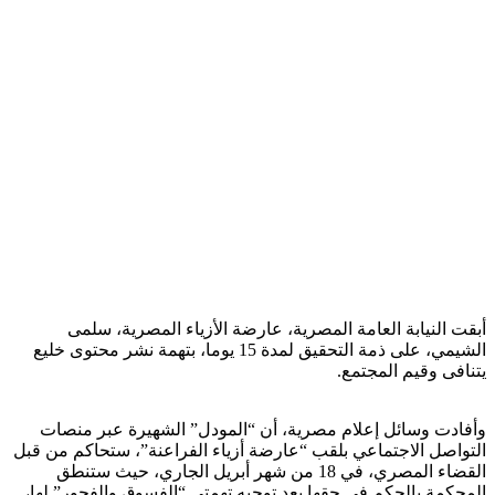
أبقت النيابة العامة المصرية، عارضة الأزياء المصرية، سلمى
الشيمي، على ذمة التحقيق لمدة 15 يوما، بتهمة نشر محتوى خليع
يتنافى وقيم المجتمع.
وأفادت وسائل إعلام مصرية، أن “المودل” الشهيرة عبر منصات
التواصل الاجتماعي بلقب “عارضة أزياء الفراعنة”، ستحاكم من قبل
القضاء المصري، في 18 من شهر أبريل الجاري، حيث ستنطق
المحكمة بالحكم في حقها بعد توجيه تهمتي “الفسوق والفجور” لها،