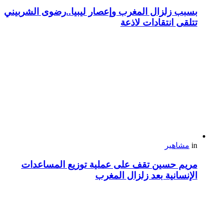
بسبب زلزال المغرب وإعصار ليبيا..رضوى الشربيني
تتلقى انتقادات لاذعة
in
مشاهير
مريم حسين تقف على عملية توزيع المساعدات
الإنسانية بعد زلزال المغرب