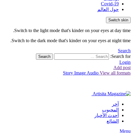
Covid-19
حول العالم
Switch skin
Switch to the light mode that's kinder on your eyes at day time.
Switch to the dark mode that's kinder on your eyes at night time.
Search
Search for:
Search
Login
Add post
Story
Image
Audio
View all formats
آخر
المحبوب
أحدث الأخبار
الشائع
Menu