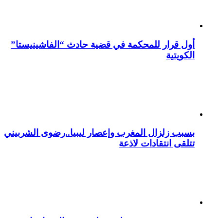
أول قرار للمحكمة في قضية حادث “الفاشينيستا”
الكويتية
بسبب زلزال المغرب وإعصار ليبيا..رضوى الشربيني
تتلقى انتقادات لاذعة