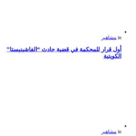
in
مشاهير
أول قرار للمحكمة في قضية حادث “الفاشينيستا”
الكويتية
in
مشاهير