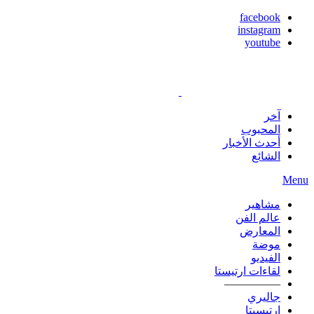
facebook
instagram
youtube
آخر
المحبوب
أحدث الأخبار
الشائع
Menu
مشاهير
عالم الفن
المعارض
موضة
الفيديو
لقاءات ارتيستا
—————
جاليري
ارتيسيتا