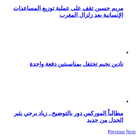
مريم حسين تقف على عملية توزيع المساعدات
الإنسانية بعد زلزال المغرب
نادين نجيم تحتفل بمناسبتين دفعة واحدة
مطالباً الموركس دور بالتوضيح.. زياد برجي يثير
الجدل من جديد
Previous
Next