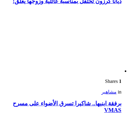
ديانا كرزون تحتفل بمناسبة عائلية وزوجها يعلّق!
Shares
1
in
مشاهير
برفقة ابنيها.. شاكيرا تسرق الأضواء على مسرح
VMAS