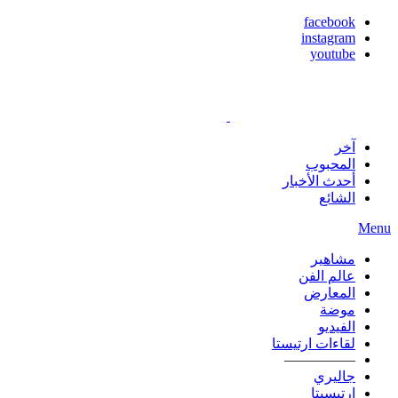
facebook
instagram
youtube
آخر
المحبوب
أحدث الأخبار
الشائع
Menu
مشاهير
عالم الفن
المعارض
موضة
الفيديو
لقاءات ارتيستا
—————
جاليري
ارتيسيتا