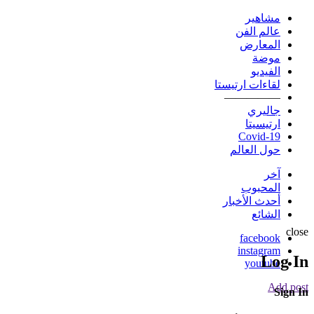
مشاهير
عالم الفن
المعارض
موضة
الفيديو
لقاءات ارتيستا
—————
جاليري
ارتيسيتا
Covid-19
حول العالم
آخر
المحبوب
أحدث الأخبار
الشائع
close
facebook
instagram
Log In
youtube
Add post
Sign In