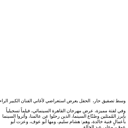
وسط تصفيق حار، الحفل بعرض استعراضي لأغاني الفنان الكبير الراحل 
وفي لفتة مميزة، عرض مهرجان القاهرة السينمائي، فيلماً تسجيلياً
بأبرز المُمثلين وصُنّاع السينما، الذين رحلوا عن عالمنا، وأثروا السينما
بأعمالٍ فنية خالدة، وهم: هشام سليم، ومها أبو عوف، وعزت أبو
عوف، وعلى عبد الخالق.