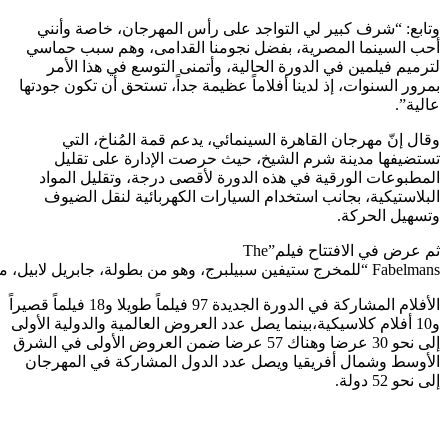
وتابع: “شرف كبير لي التواجد على رأس المهرجان، خاصة وأنني
أحب السينما المصرية، بفضل نجومنا القدامى، وهم سبب حماسي
لترميم فيلمين في الدورة الحالية، وأتمنى التوسع في هذا الأمر
بمرور السنوات، إذ لدينا أفلاماً عظيمة جداً، تستحق أن تكون جودتها
عالية”.
وقال إنّ مهرجان القاهرة السينمائي، يدعم قمة المُناخ، التي
تستضيفها مدينة شرم الشيخ، حيث حرصت الإدارة على تقليل
المطبوعات الورقية في هذه الدورة لأقصى درجة، وتقليل المواد
البلاستيكية، بجانب استخدام السيارات الكهربائية لنقل الضيوف
وتسهيل الحركة.
ثم عرض في الافتتاح فيلم”The
Fabelmans “للمخرج ستيفين سبيلبرج، وهو من بطولة، جابريل لابيل، ميشيلويليامز، بول دانو، سيث روجن، جيني برلين، جوليا باترز، روبن بارتليت، كيلي كارستن، جود هيرش، إيزابيل كوسمان،كوبر دودسون، ومن تأليف ستيفين سبيلبرج و توني كوشنر، وإخراج ستيفين سبيلبرج.
الأفلام المشاركة في الدورة الجديدة 97 فيلماً طويلا و18 فيلماً قصيراً
و10 أفلام كلاسيكية،بينما يصل عدد العروض العالمية والدولية الأولى
إلى نحو 30 عرضا وهناك 57 عرضا ضمن العروض الأولى في الشرق
الأوسط وشمال أفريقيا ويصل عدد الدول المشاركة في المهرجان
إلى نحو 52 دولة.