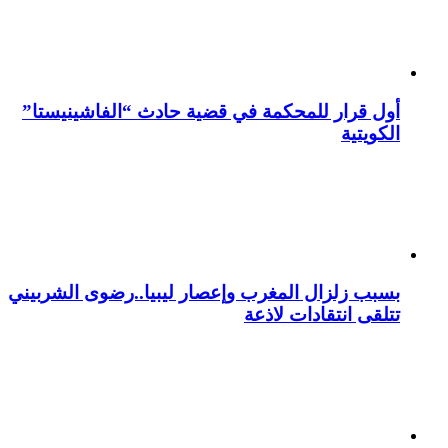
أول قرار للمحكمة في قضية حادث “الفاشينيستا”
الكويتية
بسبب زلزال المغرب وإعصار ليبيا..رضوى الشربيني
تتلقى انتقادات لاذعة