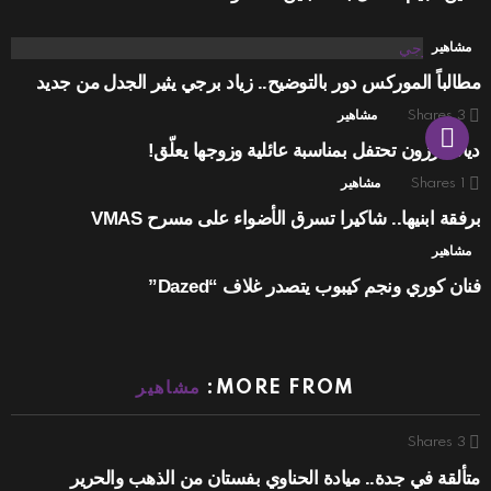
مشاهير
مطالباً الموركس دور بالتوضيح.. زياد برجي يثير الجدل من جديد
3
Shares
مشاهير
ديانا كرزون تحتفل بمناسبة عائلية وزوجها يعلّق!
1
Shares
مشاهير
برفقة ابنيها.. شاكيرا تسرق الأضواء على مسرح VMAS
مشاهير
فنان كوري ونجم كيبوب يتصدر غلاف “Dazed”
MORE FROM:
مشاهير
Shares
3
متألقة في جدة.. ميادة الحناوي بفستان من الذهب والحرير