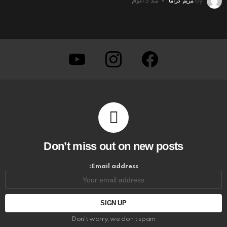
by
مريم كراما
منذ 3 أعوام
youtube
instagram
facebook
Don’t miss out on new posts
Email address:
Don't worry, we don't spam