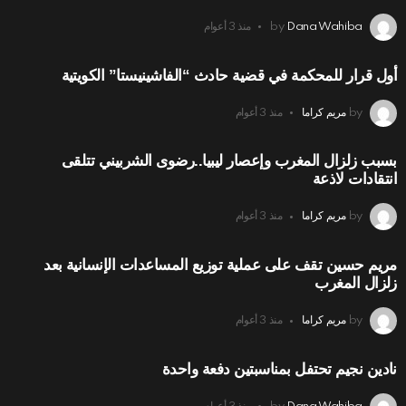
Dana Wahiba
by
منذ 3 أعوام
أول قرار للمحكمة في قضية حادث “الفاشينيستا” الكويتية
by
مريم كراما
منذ 3 أعوام
بسبب زلزال المغرب وإعصار ليبيا..رضوى الشربيني تتلقى
انتقادات لاذعة
by
مريم كراما
منذ 3 أعوام
مريم حسين تقف على عملية توزيع المساعدات الإنسانية بعد
زلزال المغرب
by
مريم كراما
منذ 3 أعوام
نادين نجيم تحتفل بمناسبتين دفعة واحدة