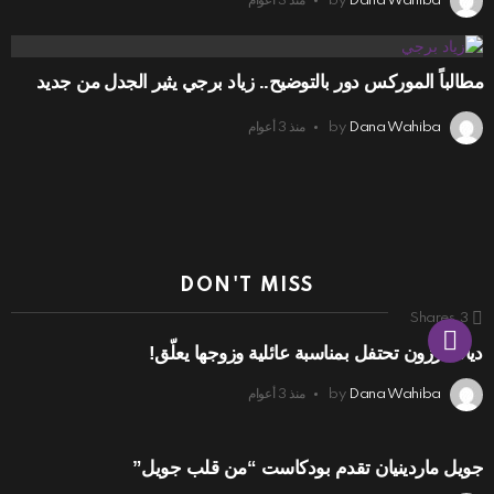
Dana Wahiba
by
منذ 3 أعوام
مطالباً الموركس دور بالتوضيح.. زياد برجي يثير الجدل من جديد
Dana Wahiba
by
منذ 3 أعوام
DON'T MISS
Shares
3
ديانا كرزون تحتفل بمناسبة عائلية وزوجها يعلّق!
Dana Wahiba
by
منذ 3 أعوام
جويل ماردينيان تقدم بودكاست “من قلب جويل”