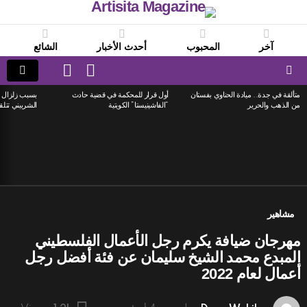
آخر
المحبوب
أحدث الأخبار
الشائع
LOGIN
SWITCH
SKIN
Menu
متألقة في جدة.. ميادة الحناوي بفستان
أول قرار للمحكمة في قضية حادث
بسبب زلزال ا
LATEST
من الذهب والحرير
“الفاشينيستا” الكويتية
الشربيني تتلق
STORIES
مشاهير
مهرجان ضيافة يكرم رجل الأعمال الفلسطيني
المبدع محمد الشيخ سليمان عن فئة أفضل رجل
أعمال لعام 2022