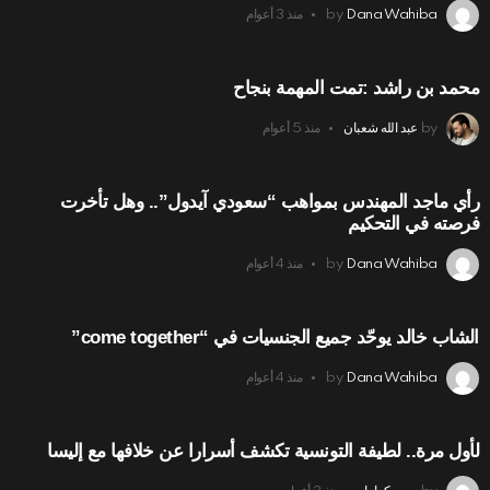
Dana Wahiba
by
منذ 3 أعوام
محمد بن راشد :تمت المهمة بنجاح
by
عبد الله شعبان
منذ 5 أعوام
رأي ماجد المهندس بمواهب “سعودي آيدول”.. وهل تأخرت
فرصته في التحكيم
Dana Wahiba
by
منذ 4 أعوام
الشاب خالد يوحّد جميع الجنسيات في “come together”
Dana Wahiba
by
منذ 4 أعوام
لأول مرة.. لطيفة التونسية تكشف أسرارا عن خلافها مع إليسا