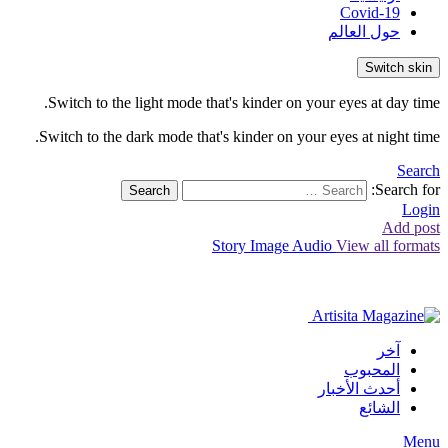
Covid-19
حول العالم
Switch skin
Switch to the light mode that's kinder on your eyes at day time.
Switch to the dark mode that's kinder on your eyes at night time.
Search
Search for:
Search
Login
Add post
Story
Image
Audio
View all formats
آخر
المحبوب
أحدث الأخبار
الشائع
Menu