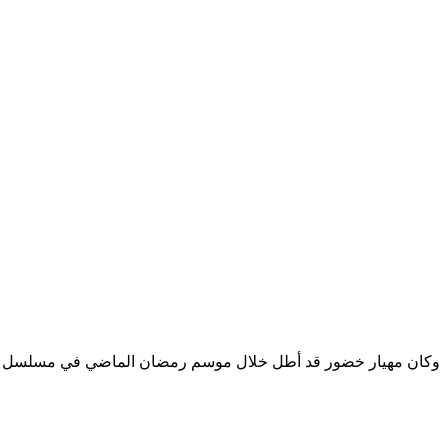
وكان مهيار خضور قد أطل خلال موسم رمضان الماضي في مسلسل “للموت ٣” وحقق أصداء إيجابية وأشاد المتابعون بأدائه وبالكاريزماالعالية 