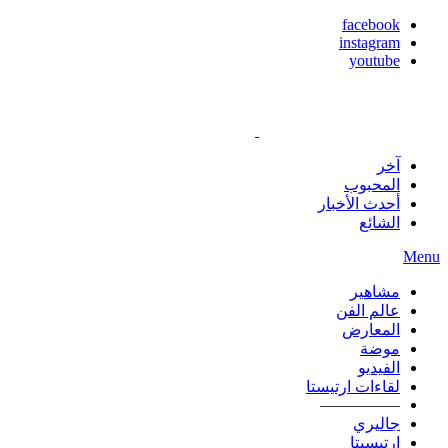
facebook
instagram
youtube
آخر
المحبوب
أحدث الأخبار
الشائع
Menu
مشاهير
عالم الفن
المعارض
موضة
الفيديو
لقاءات ارتيستا
—————
جاليري
ارتيسيتا