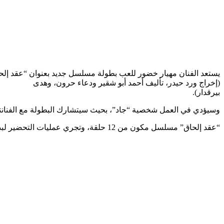
يستعد الفنان مهيار خضور للعب بطولة مسلسل جديد بعنوان “عقد إلح
(إخراج ورد حيدر، تأليف أحمد أبو شقير ودعاء حرون، وهدى
بيرقدار).
وسيؤدي في العمل شخصية “جاد”، بحيث سيتشارك البطولة مع الفنانت
“عقد إلحاق” مسلسل مكون من 12 حلقة، وتجري عمليات التحضير لبدء تصويره في دمشق مع بداية شهر حزيران المقبل.