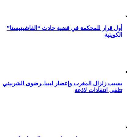
أول قرار للمحكمة في قضية حادث “الفاشينيستا”
الكويتية
بسبب زلزال المغرب وإعصار ليبيا..رضوى الشربيني
تتلقى انتقادات لاذعة