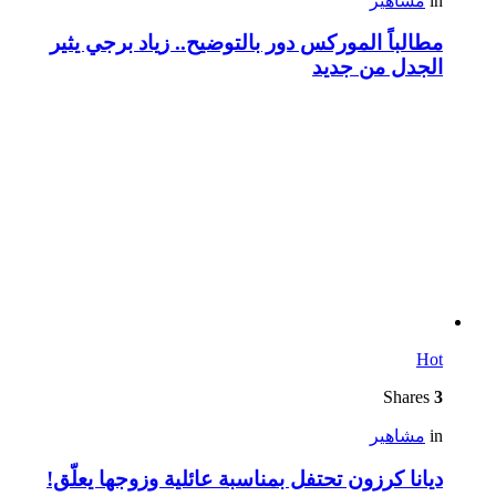
in
مشاهير
مطالباً الموركس دور بالتوضيح.. زياد برجي يثير
الجدل من جديد
Hot
Shares
3
in
مشاهير
ديانا كرزون تحتفل بمناسبة عائلية وزوجها يعلّق!