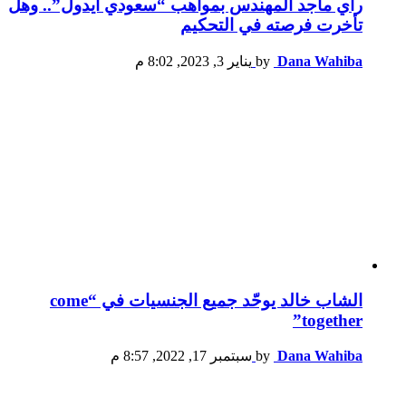
رأي ماجد المهندس بمواهب “سعودي آيدول”.. وهل
تأخرت فرصته في التحكيم
Dana Wahiba
by
يناير 3, 2023, 8:02 م
الشاب خالد يوحّد جميع الجنسيات في “come
together”
Dana Wahiba
by
سبتمبر 17, 2022, 8:57 م