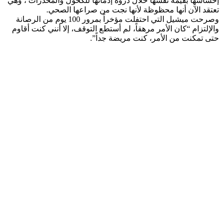
إحساسها بقيمة نفسها خلال ذروة إدمانها للكحول والمخدرات ، وهي
تعتقد الآن أنها محظوظة لأنها نجت من صراعها الصحي.
وصرحت ميشيل التي احتفلت مؤخراً بمرور 100 يوم من الرصانة
والإلتزام “كان الأمر مرهقاً، لم أستطع التوقف، إلا أنني كنت أقاوم
حتى تمكنت من الأمر، كنت مريضة جداً”.