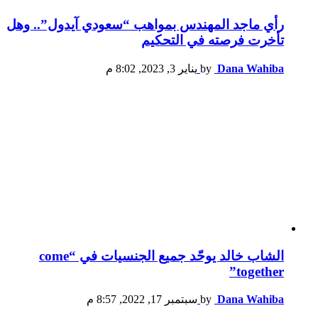
رأي ماجد المهندس بمواهب “سعودي آيدول”.. وهل
تأخرت فرصته في التحكيم
Dana Wahiba
by
يناير 3, 2023, 8:02 م
الشاب خالد يوحّد جميع الجنسيات في “come
together”
Dana Wahiba
by
سبتمبر 17, 2022, 8:57 م