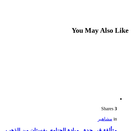
You May Also Like
Shares
3
in
مشاهير
متألقة في جدة.. ميادة الحناوي بفستان من الذهب