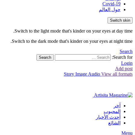
Covid-19
حول العالم
Switch skin
Switch to the light mode that's kinder on your eyes at day time.
Switch to the dark mode that's kinder on your eyes at night time.
Search
Search for:
Search
Login
Add post
Story
Image
Audio
View all formats
آخر
المحبوب
أحدث الأخبار
الشائع
Menu