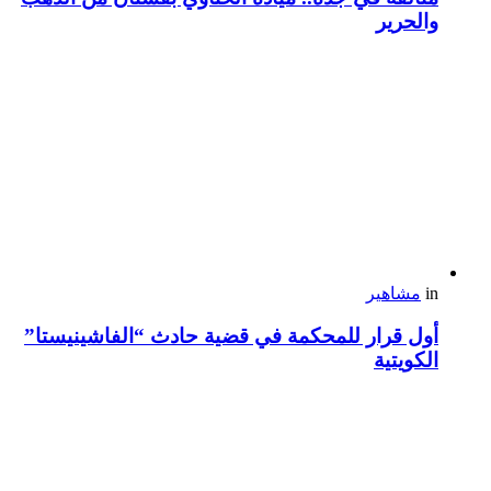
والحرير
in
مشاهير
أول قرار للمحكمة في قضية حادث “الفاشينيستا”
الكويتية