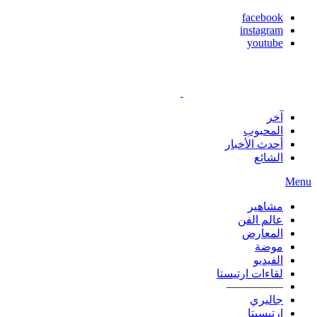
facebook
instagram
youtube
آخر
المحبوب
أحدث الأخبار
الشائع
Menu
مشاهير
عالم الفن
المعارض
موضة
الفيديو
لقاءات ارتيستا
—————
جاليري
ارتيسيتا