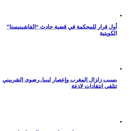
أول قرار للمحكمة في قضية حادث “الفاشينيستا”
الكويتية
بسبب زلزال المغرب وإعصار ليبيا..رضوى الشربيني
تتلقى انتقادات لاذعة