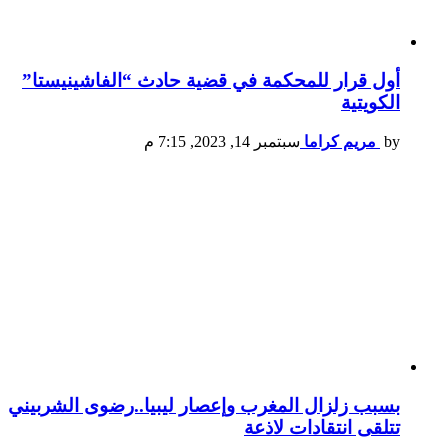
أول قرار للمحكمة في قضية حادث “الفاشينيستا”
الكويتية
by
مريم كراما
سبتمبر 14, 2023, 7:15 م
بسبب زلزال المغرب وإعصار ليبيا..رضوى الشربيني
تتلقى انتقادات لاذعة