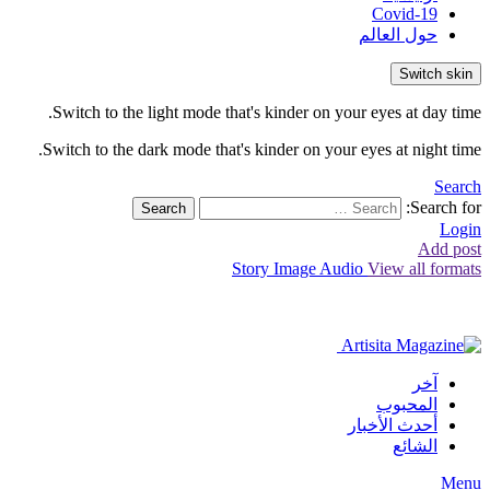
Covid-19
حول العالم
Switch skin
Switch to the light mode that's kinder on your eyes at day time.
Switch to the dark mode that's kinder on your eyes at night time.
Search
Search for:
Search
Login
Add post
Story
Image
Audio
View all formats
آخر
المحبوب
أحدث الأخبار
الشائع
Menu