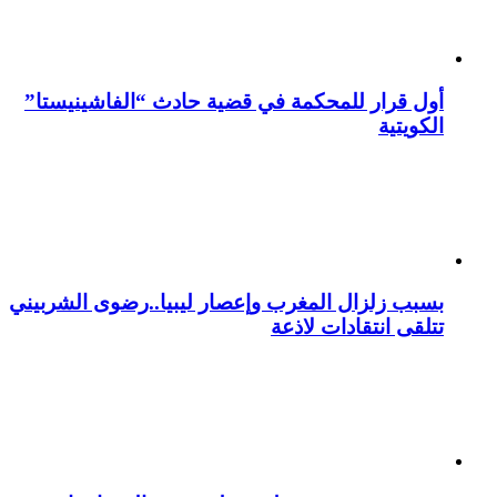
أول قرار للمحكمة في قضية حادث “الفاشينيستا”
الكويتية
بسبب زلزال المغرب وإعصار ليبيا..رضوى الشربيني
تتلقى انتقادات لاذعة