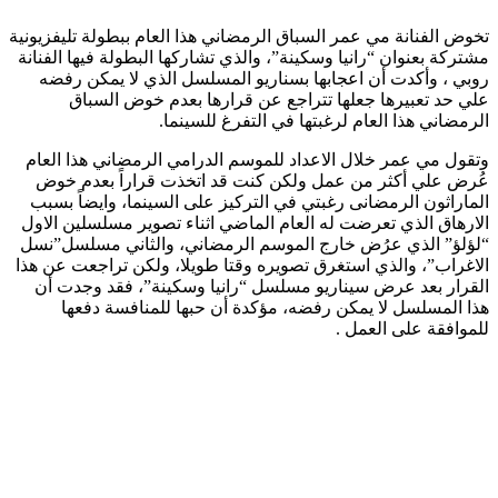
تخوض الفنانة مي عمر السباق الرمضاني هذا العام ببطولة تليفزيونية
مشتركة بعنوان “رانيا وسكينة”، والذي تشاركها البطولة فيها الفنانة
روبي ، وأكدت أن اعجابها بسناريو المسلسل الذي لا يمكن رفضه
علي حد تعبيرها جعلها تتراجع عن قرارها بعدم خوض السباق
الرمضاني هذا العام لرغبتها في التفرغ للسينما.
وتقول مي عمر خلال الاعداد للموسم الدرامي الرمضاني هذا العام
عُرض علي أكثر من عمل ولكن كنت قد اتخذت قراراً بعدم خوض
الماراثون الرمضانى رغبتي في التركيز على السينما، وايضاً بسبب
الارهاق الذي تعرضت له العام الماضي اثناء تصوير مسلسلين الاول
“لؤلؤ” الذي عرُض خارج الموسم الرمضاني، والثاني مسلسل”نسل
الاغراب”، والذي استغرق تصويره وقتا طويلا، ولكن تراجعت عن هذا
القرار بعد عرض سيناريو مسلسل “رانيا وسكينة”، فقد وجدت أن
هذا المسلسل لا يمكن رفضه، مؤكدة أن حبها للمنافسة دفعها
للموافقة على العمل .