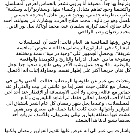
وترتبط بها جدا، مضيفة أنا وروبي نشعر بالحماس لعرض المسلسل،
واكتشفنا وجود تفاهم متبادل وكيمياء بينها، وسيناريو”رانيا وسكينة”
مكتوب بطريقة جذبتني، ووجود شيرين عادل كمخرجة حمسني
للعمل وهو من تأليف محمد صلاح العزب، ويشارك في بطولته، أحمد
خالد صالح، أحمد كرارة، سليمان عيد، محمد أوتاكا، نبيل نور الدين،
محمد رضوان وصبا الرافعي.
وعن رؤيتها للمنافسة هذا العام قالت: أعتقد أن المسلسلات
المشاركة فى الماراثون الرمضانى هذا العام تخوض “منافسة
شريفة”، ويحصل الجمهور على “وجبة درامية”دسمة ومختلفة
ومتنوعة ما بين أعمال الدراما والتاريخ والكوميديا والواقعية
والوطنية ، فلا يوجد عمل يشبه الآخر وهى ظاهرة صحية جدا تجعل
كل فنان حريصا أكثر على إظهار نفسه، ومحاولة إثبات أنه الأفضل.
وتحدثت مي عمر عن طقوسها الرمضانية فقالت : أقضي وقتي في
رمضان مع عائلتي حيث أفطر إما مع عائلتي في بيت والدتي أو عند
حماتي مع عائلة زوجي، ولا أحب الاستضافة أو الإفطار عند أحد آخر،
كما لا أحب الإفطار لحالي فقط، ثم أشاهد التليفزيون وأتابع
المسلسلات ، وعندما يحل شهر رمضان كل عام اشعر باشتياق الي
الفوازير وأجوائها، حيث كانت أياما جميلة في صغري ومراهقتي
عشت فيها متعلقة بفوازير نيللي وشريهان، وللأسف لم يأتِ أحد
بعدهما يشبع لدينا هذا الشغف.
واشارت مي عمر الي انه عرض عليها تقديم الفوازير رمضان ولكنها