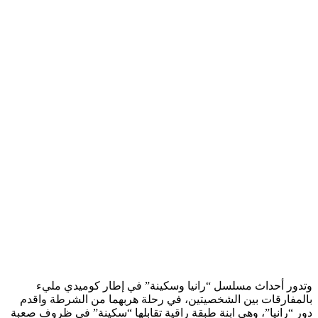
وتدور أحداث مسلسل “رانيا وسكينة” في إطار كوميدي مليء
بالمفارقات بين الشخصيتين، في رحلة هربهما من الشرطة واقدم
دور “رانيا”، وهي ابنة طبقة راقية تقابلها “سكينة” في ظروف صعبة