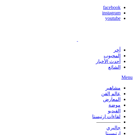
facebook
instagram
youtube
آخر
المحبوب
أحدث الأخبار
الشائع
Menu
مشاهير
عالم الفن
المعارض
موضة
الفيديو
لقاءات ارتيستا
—————
جاليري
ارتيسيتا