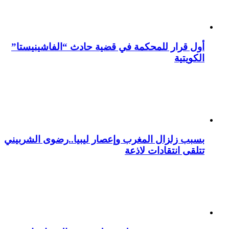
أول قرار للمحكمة في قضية حادث “الفاشينيستا”
الكويتية
بسبب زلزال المغرب وإعصار ليبيا..رضوى الشربيني
تتلقى انتقادات لاذعة