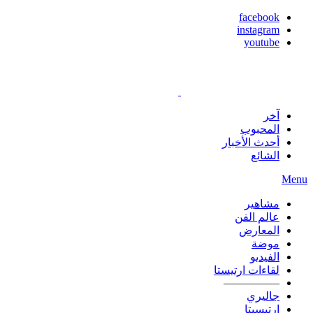
facebook
instagram
youtube
آخر
المحبوب
أحدث الأخبار
الشائع
Menu
مشاهير
عالم الفن
المعارض
موضة
الفيديو
لقاءات ارتيستا
—————
جاليري
ارتيسيتا