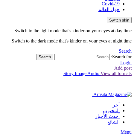
Covid-19
حول العالم
Switch skin
Switch to the light mode that's kinder on your eyes at day time.
Switch to the dark mode that's kinder on your eyes at night time.
Search
Search for:
Search
Login
Add post
Story
Image
Audio
View all formats
آخر
المحبوب
أحدث الأخبار
الشائع
Menu