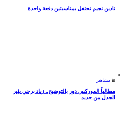
نادين نجيم تحتفل بمناسبتين دفعة واحدة
in
مشاهير
مطالباً الموركس دور بالتوضيح.. زياد برجي يثير
الجدل من جديد