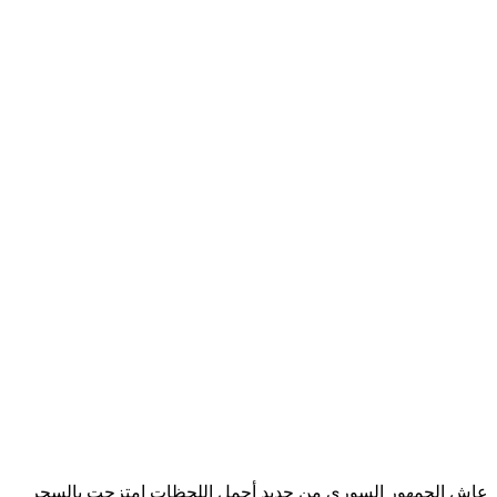
عاش الجمهور السوري من جديد أجمل اللحظات امتزجت بالسحر