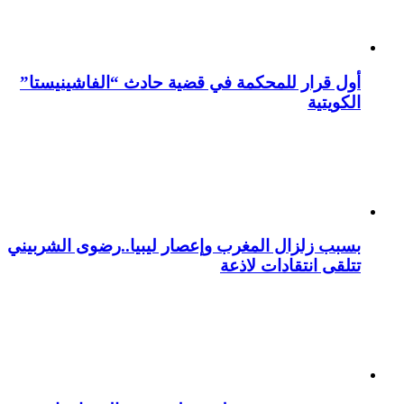
أول قرار للمحكمة في قضية حادث “الفاشينيستا”
الكويتية
بسبب زلزال المغرب وإعصار ليبيا..رضوى الشربيني
تتلقى انتقادات لاذعة