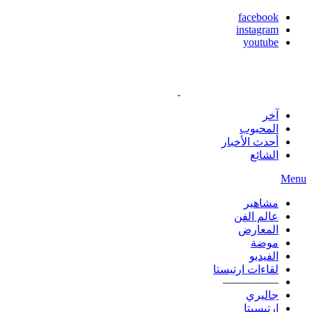
facebook
instagram
youtube
آخر
المحبوب
أحدث الأخبار
الشائع
Menu
مشاهير
عالم الفن
المعارض
موضة
الفيديو
لقاءات ارتيستا
—————
جاليري
ارتيسيتا