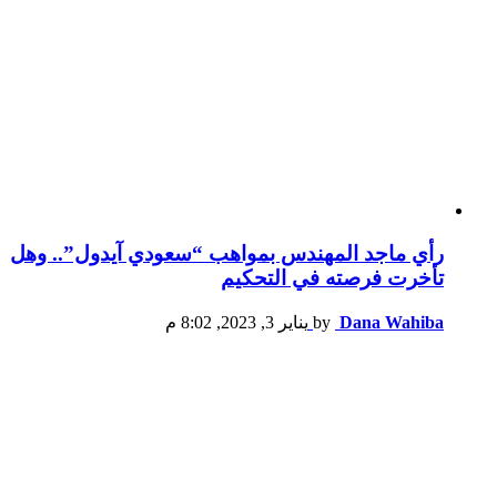
رأي ماجد المهندس بمواهب “سعودي آيدول”.. وهل
تأخرت فرصته في التحكيم
Dana Wahiba
by
يناير 3, 2023, 8:02 م