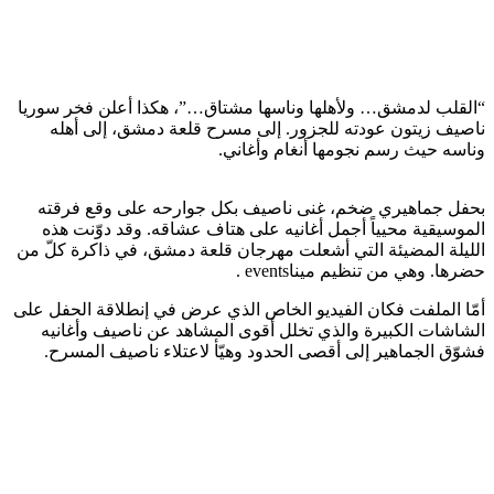
“القلب لدمشق… ولأهلها وناسها مشتاق…”، هكذا أعلن فخر سوريا
ناصيف زيتون عودته للجزور. إلى مسرح قلعة دمشق، إلى أهله
وناسه حيث رسم نجومها أنغام وأغاني.
بحفل جماهيري ضخم، غنى ناصيف بكل جوارحه على وقع فرقته
الموسيقية محيياً أجمل أغانيه على هتاف عشاقه. وقد دوّنت هذه
الليلة المضيئة التي أشعلت مهرجان قلعة دمشق، في ذاكرة كلّ من
حضرها. وهي من تنظيم ميناevents .
أمّا الملفت فكان الفيديو الخاص الذي عرض في إنطلاقة الحفل على
الشاشات الكبيرة والذي تخلل أقوى المشاهد عن ناصيف وأغانيه
فشوّق الجماهير إلى أقصى الحدود وهيّأ لاعتلاء ناصيف المسرح.