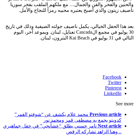
والحنين والفخر والفن والجمال… مع ملكهم الملقب بفخر سوريا
ناصيف زيتون والذي أصبح يعتبره محبيه رمزاً للنجاح والأمل.
بعد هذا الحفل الخيالي، يكمل ناصيف جولته الصيفية وذلك في تاريخ
30 يوليو في مجمع الCascada تعنايل، لبنان. وبموعد آخر، اليوم
التالي في 31 يوليو في Kai Beach البترون، لبنان.
Facebook
Twitter
Pinterest
LinkedIn
See more
Previous article
محمد علام يكشف عن “شوفتو القمر”
كدويتو يجمع به مصطفى قمر ومحمد نور
Next article
تامر حسني يطلق “عشأنجي” في حفل جماهيري
.. وهنا الزاهد تشاركه الرقص