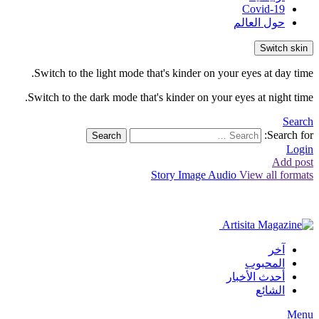
Covid-19
حول العالم
Switch skin
Switch to the light mode that's kinder on your eyes at day time.
Switch to the dark mode that's kinder on your eyes at night time.
Search
Search for:
Search
Login
Add post
Story
Image
Audio
View all formats
آخر
المحبوب
أحدث الأخبار
الشائع
Menu