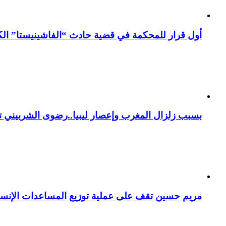
أول قرار للمحكمة في قضية حادث “الفاشينيستا” الكو
بسبب زلزال المغرب وإعصار ليبيا..رضوى الشربيني تت
مريم حسين تقف على عملية توزيع المساعدات الإنسان