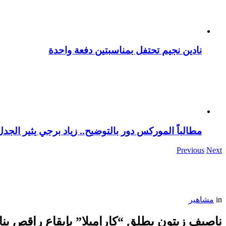
نادين نجيم تحتفل بمناسبتين دفعة واحدة
مطالباً الموركس دور بالتوضيح.. زياد برجي يثير الجد
Previous
Next
in
مشاهير
ناصيف زيتون يطلق “كاراميلا” بإيقاع راقص 