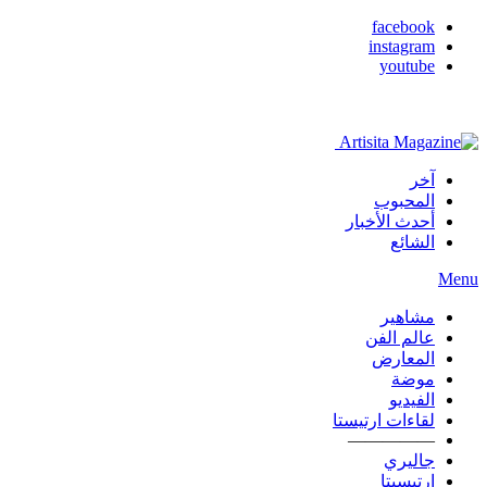
facebook
instagram
youtube
آخر
المحبوب
أحدث الأخبار
الشائع
Menu
مشاهير
عالم الفن
المعارض
موضة
الفيديو
لقاءات ارتيستا
—————
جاليري
ارتيسيتا