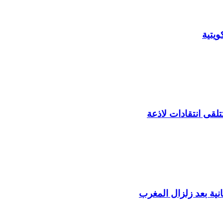
يتية
لقى انتقادات لاذعة
ية بعد زلزال المغرب