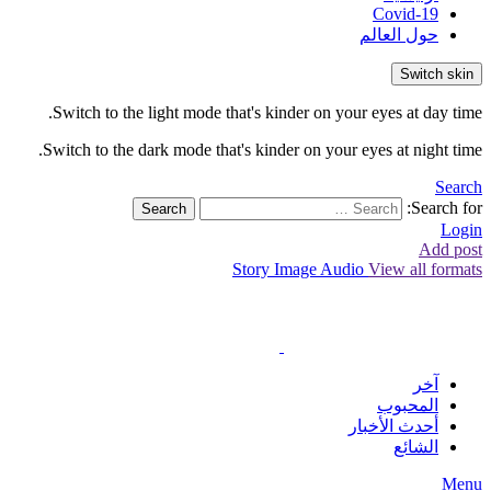
Covid-19
حول العالم
Switch skin
Switch to the light mode that's kinder on your eyes at day time.
Switch to the dark mode that's kinder on your eyes at night time.
Search
Search for:
Search
Login
Add post
Story
Image
Audio
View all formats
آخر
المحبوب
أحدث الأخبار
الشائع
Menu