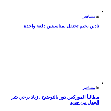
in
مشاهير
نادين نجيم تحتفل بمناسبتين دفعة واحدة
in
مشاهير
مطالباً الموركس دور بالتوضيح.. زياد برجي يثير
الجدل من جديد