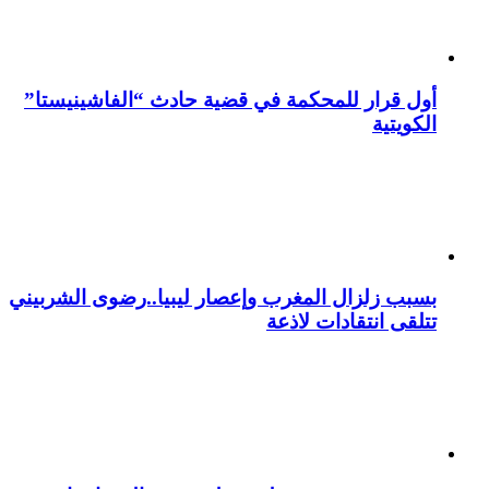
أول قرار للمحكمة في قضية حادث “الفاشينيستا”
الكويتية
بسبب زلزال المغرب وإعصار ليبيا..رضوى الشربيني
تتلقى انتقادات لاذعة