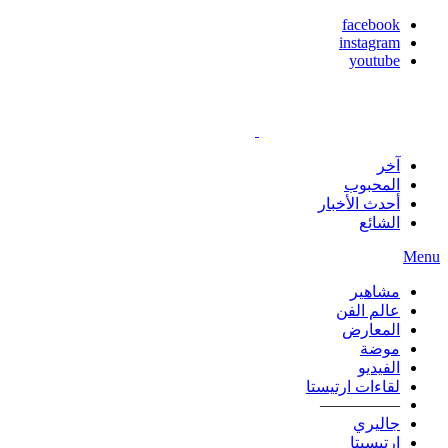
facebook
instagram
youtube
آخر
المحبوب
أحدث الأخبار
الشائع
Menu
مشاهير
عالم الفن
المعارض
موضة
الفيديو
لقاءات ارتيستا
—————
جاليري
ارتيسيتا