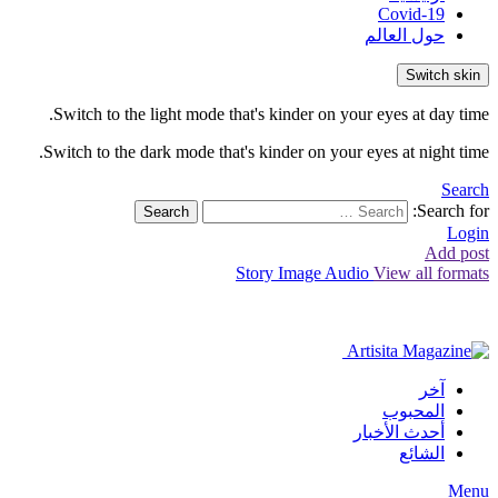
Covid-19
حول العالم
Switch skin
Switch to the light mode that's kinder on your eyes at day time.
Switch to the dark mode that's kinder on your eyes at night time.
Search
Search for:
Search
Login
Add post
Story
Image
Audio
View all formats
آخر
المحبوب
أحدث الأخبار
الشائع
Menu