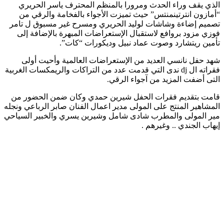
الذي يقف وراء الحدث ومرورا بالمنظم المحترف ياسر الحريري
“أمازون انترتينمنتس” حيث تميزت الأجواء بالفخامة والرقي من
تصميم إضاءة وشاشات لوليد الحريري ومسرح غير مسبوق ل تامر
فوزي مزود بروافع لاستقبال الإستعراضات المبهرة بالإضافة إلى
تأمين ريتشارد وصوت عماد نبيل وديكورات “كات”.
شهد حفل نانسي العديد من الإستعراضات العالمية وأحيت أولى
فقراته ال dj ندى التي قدمت عدد من التراكات والريمكسات الغربية
التى أضفت المزيد من آجواء الرقي.
قامت بتقديم فقرات الحفل شيرين حمدي وكان ضمن الحضور من
المشاهير المنتج على المولى مدير اعمال الفنان صابر الرباعي ونجله
مير المولى والمطرب شادى شامل وشيرين يسري والخبير السياحي
إيهاب الجندي .. وغيرهم .