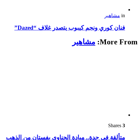
in
مشاهير
فنان كوري ونجم كيبوب يتصدر غلاف “Dazed”
More From:
مشاهير
Shares
3
متألقة في جدة.. ميادة الحناوي بفستان من الذهب