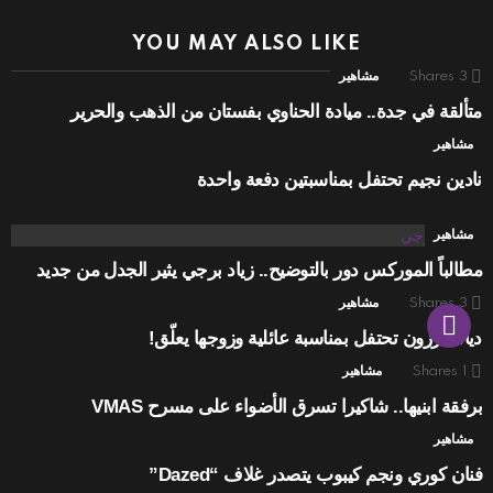
YOU MAY ALSO LIKE
3
Shares
مشاهير
متألقة في جدة.. ميادة الحناوي بفستان من الذهب والحرير
مشاهير
نادين نجيم تحتفل بمناسبتين دفعة واحدة
مشاهير
مطالباً الموركس دور بالتوضيح.. زياد برجي يثير الجدل من جديد
3
Shares
مشاهير
ديانا كرزون تحتفل بمناسبة عائلية وزوجها يعلّق!
1
Shares
مشاهير
برفقة ابنيها.. شاكيرا تسرق الأضواء على مسرح VMAS
مشاهير
فنان كوري ونجم كيبوب يتصدر غلاف “Dazed”