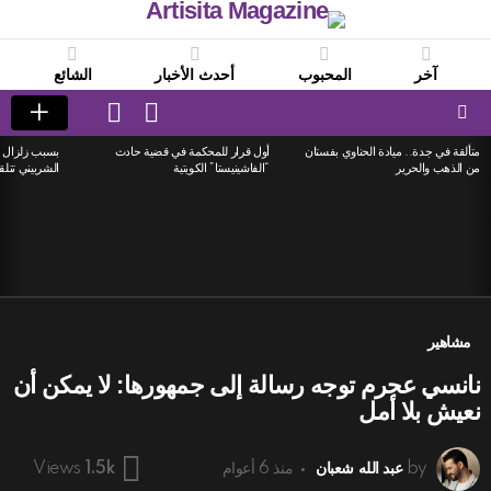
آخر
المحبوب
أحدث الأخبار
الشائع
LOGIN
SWITCH
SKIN
Menu
متألقة في جدة.. ميادة الحناوي بفستان
أول قرار للمحكمة في قضية حادث
بسبب زلزال ا
LATEST
من الذهب والحرير
“الفاشينيستا” الكويتية
الشربيني تتلق
STORIES
مشاهير
نانسي عجرم توجه رسالة إلى جمهورها: لا يمكن أن
نعيش بلا أمل
by
عبد الله شعبان
منذ 6 أعوام
Views
1.5k