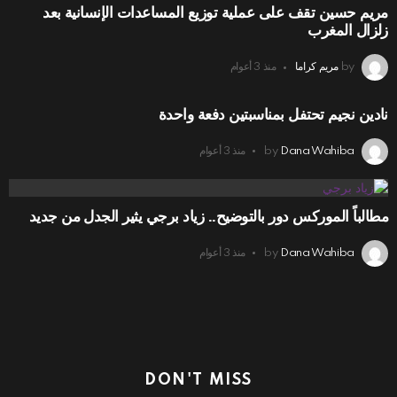
مريم حسين تقف على عملية توزيع المساعدات الإنسانية بعد
زلزال المغرب
by
مريم كراما
منذ 3 أعوام
نادين نجيم تحتفل بمناسبتين دفعة واحدة
Dana Wahiba
by
منذ 3 أعوام
مطالباً الموركس دور بالتوضيح.. زياد برجي يثير الجدل من جديد
Dana Wahiba
by
منذ 3 أعوام
DON'T MISS