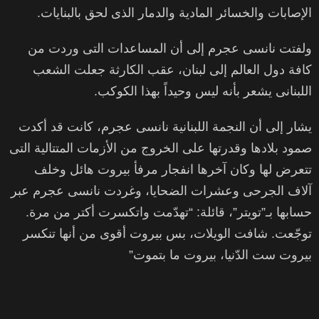
الإصابات والخسائر المادية والدمار الذى لحق بالبنايات.
ولفتت نانسى عجرم إلى أن المساعدات التى وردت من
كافة دول العالم إلى لبنان، عقب الكارثة جعلت الشعب
اللبنانى يشعر بأنه ليس وحيداً بهذا الكوكب.
يشار إلى أن النجمة اللبنانية نانسى عجرم، كانت قد أكدت
صمود بلادها وقدرتها على الخروج من الأزمات المتتالية التى
تتعرض لها وكان آخرها انفجار مرفأ بيروت هائل وخلف
آلاف الجرحى وعشرات الضحايا، وغردت نانسى عجرم عبر
حسابها بـ”تويتر”، قائلة: “تهدّمت واتكسرت أكتر من مرة.
توجّعت. شافت الويلات، بس بيروت أقوى من أنها تنكسر
بيروت ست الدّنيا، بيروت ما بتموت”