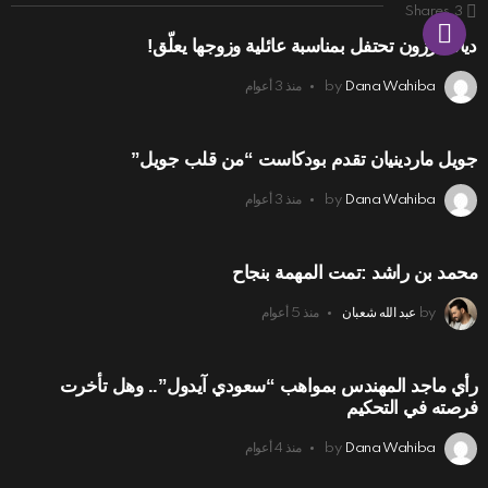
Shares
3
ديانا كرزون تحتفل بمناسبة عائلية وزوجها يعلّق!
Dana Wahiba
by
منذ 3 أعوام
جويل ماردينيان تقدم بودكاست “من قلب جويل”
Dana Wahiba
by
منذ 3 أعوام
محمد بن راشد :تمت المهمة بنجاح
by
عبد الله شعبان
منذ 5 أعوام
رأي ماجد المهندس بمواهب “سعودي آيدول”.. وهل تأخرت
فرصته في التحكيم
Dana Wahiba
by
منذ 4 أعوام