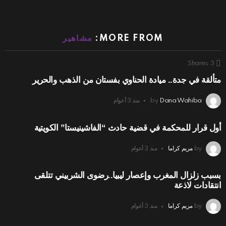
MORE FROM:
مشاهير
Shares
3
متألقة في جدة.. ميادة الحناوي بفستان من الذهب والحرير
Dana Wahiba
by
منذ 3 أعوام
أول قرار للمحكمة في قضية حادث “الفاشينيستا” الكويتية
by
مريم كراما
منذ 3 أعوام
بسبب زلزال المغرب وإعصار ليبيا..رضوى الشربيني تتلقى
انتقادات لاذعة
by
مريم كراما
منذ 3 أعوام