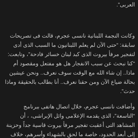
العربى”.
وكانت النجمة اللبنانية نانسى عجرم، قالت فى تصريحات
سابقة: “حتى الآن لم يعلم اللبنانيون ما السبب الذى أدى
لتفجير مرفأ بيروت الذى كبد لبنان خسائر فادحة”، وتابعت:
“كنا نبحث عن سبب الانفجار هل هو مفتعل ومقصود أم
ماذا.. إن شاء الله مع الوقت سوف نعرف.. ونحن عيشين
بحالة ضياع الآن ومن حقنا نعرف.. أنا بطالب بالحقيقة وماذا
حدث”.
وأضافت نانسى عجرم، خلال اتصال هاتفى ببرنامج
“التاسعة”، الذى يقدمه الإعلامى وائل الإبراشى، ، أن
المشاهد التى أعقبت تفجير مرفأ بيروت قاسية جداً وحزينة
إلى أبعد الحدود، خاصة ما لحق بالشهداء وأسرهم، خلاف