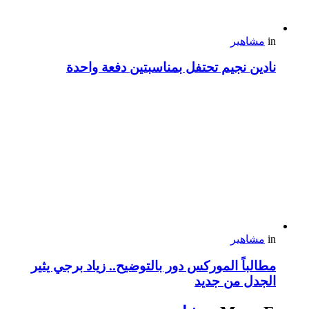
in
مشاهير
نادين نجيم تحتفل بمناسبتين دفعة واحدة
in
مشاهير
مطالباً الموركس دور بالتوضيح.. زياد برجي يثير
الجدل من جديد