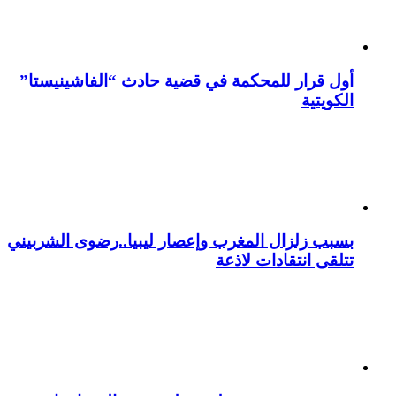
أول قرار للمحكمة في قضية حادث “الفاشينيستا”
الكويتية
بسبب زلزال المغرب وإعصار ليبيا..رضوى الشربيني
تتلقى انتقادات لاذعة