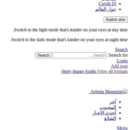
Covid-19
حول العالم
Switch skin
Switch to the light mode that's kinder on your eyes at day time.
Switch to the dark mode that's kinder on your eyes at night time.
Search
Search for:
Search
Login
Add post
Story
Image
Audio
View all formats
آخر
المحبوب
أحدث الأخبار
الشائع
Menu