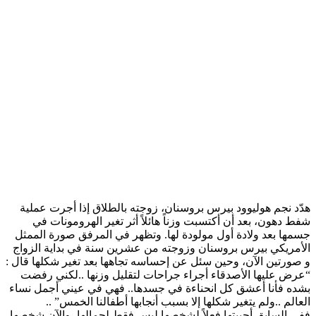
‏هدّد نجم هوليوود بيرس بروسنان، زوجته بالطلاق إذا أجرت عملية
شفط دهون، بعد أن أكتسبت وزناً هائلاً أثر تغير الهرومونات في
جسمها بعد ولادة أول مولودة لها. وتظهر في المرفق صورة الممثل
الأمريكي بيرس بروسنان وزوجته من عشرين سنة في بداية الزواج
و صورتين الآن، وحين سئل عن إحساسه تجاهها بعد تغير شكلها قال :
“عرض عليها الأصدقاء أجراء جراحات لتقليل وزنها ..لكني رفضت
بشده فأنا أعشق كل انحناءة في جسدها.. فهي في عيني أجمل نساء
العالم ..ولم يتغير شكلها إلا بسبب أنجابها أطفالنا الخمس” ..
‏ففي السابق أحببتها فعلاً لشخصها ليس فقط لجمالها، والآن شخصها