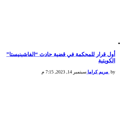
أول قرار للمحكمة في قضية حادث “الفاشينيستا”
الكويتية
by
مريم كراما
سبتمبر 14, 2023, 7:15 م