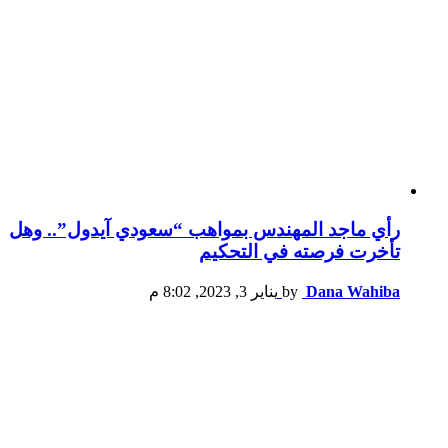
رأي ماجد المهندس بمواهب “سعودي آيدول”.. وهل
تأخرت فرصته في التحكيم
Dana Wahiba
by
يناير 3, 2023, 8:02 م