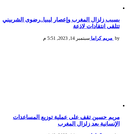
بسبب زلزال المغرب وإعصار ليبيا..رضوى الشربيني
تتلقى انتقادات لاذعة
by
مريم كراما
سبتمبر 14, 2023, 5:51 م
مريم حسين تقف على عملية توزيع المساعدات
الإنسانية بعد زلزال المغرب