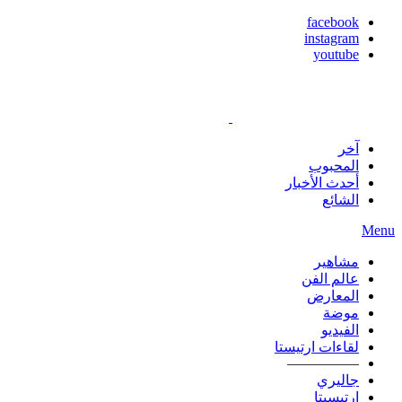
facebook
instagram
youtube
آخر
المحبوب
أحدث الأخبار
الشائع
Menu
مشاهير
عالم الفن
المعارض
موضة
الفيديو
لقاءات ارتيستا
—————
جاليري
ارتيسيتا