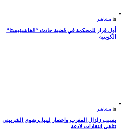
in
مشاهير
أول قرار للمحكمة في قضية حادث “الفاشينيستا”
الكويتية
in
مشاهير
بسبب زلزال المغرب وإعصار ليبيا..رضوى الشربيني
تتلقى انتقادات لاذعة