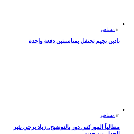
in
مشاهير
نادين نجيم تحتفل بمناسبتين دفعة واحدة
in
مشاهير
مطالباً الموركس دور بالتوضيح.. زياد برجي يثير
الجدل من جديد