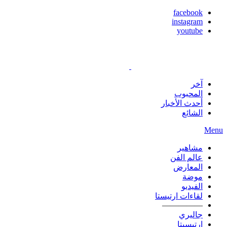
facebook
instagram
youtube
آخر
المحبوب
أحدث الأخبار
الشائع
Menu
مشاهير
عالم الفن
المعارض
موضة
الفيديو
لقاءات ارتيستا
—————
جاليري
ارتيسيتا