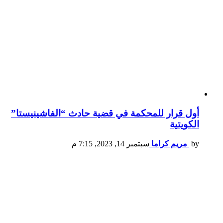
أول قرار للمحكمة في قضية حادث “الفاشينيستا”
الكويتية
by
مريم كراما
سبتمبر 14, 2023, 7:15 م