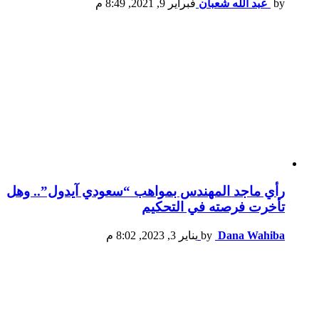
by
عبد الله شعبان
فبراير 9, 2021, 8:49 م
رأي ماجد المهندس بمواهب “سعودي آيدول”.. وهل
تأخرت فرصته في التحكيم
Dana Wahiba
by
يناير 3, 2023, 8:02 م