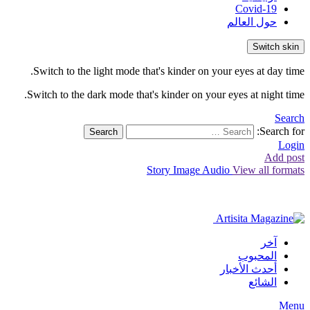
Covid-19
حول العالم
Switch skin
Switch to the light mode that's kinder on your eyes at day time.
Switch to the dark mode that's kinder on your eyes at night time.
Search
Search for:
Search
Login
Add post
Story
Image
Audio
View all formats
آخر
المحبوب
أحدث الأخبار
الشائع
Menu