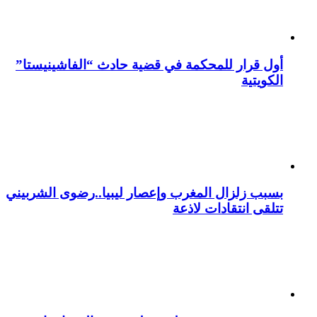
أول قرار للمحكمة في قضية حادث “الفاشينيستا”
الكويتية
بسبب زلزال المغرب وإعصار ليبيا..رضوى الشربيني
تتلقى انتقادات لاذعة