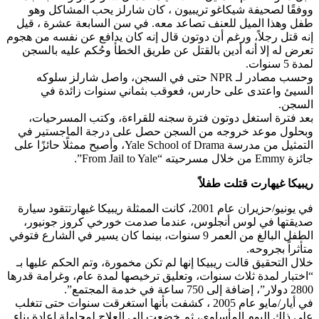
ووفقًا لصحيفة شيكاغو تريبيون ، كان شارلز يحب المشاكل وهو
طفل وهذا الميل للعنف تصاعد معه. في سن السابعة عشرة ، قيل
إنه قتل رجلاً، ورغم أن دوتون قال إنه كان يدافع عن نفسه من هجوم
تعرض له إلا أنه أدين بالقتل عن طريق الخطأ وحُكم عليه بالسجن
لمدة 5 سنوات.
وحسب مصادر لـ NPR حتى في السجن، واصل شارلز سلوكه
السيئ واعتدى على حارس، فعوقب بثماني سنوات زائدة في
السجن.
بعد فترة استغل دوتون فترة سجنه للقراءة، وكتب المسرحيات،
وبحلول موعد خروجه من السجن حصل على درجة الماجستير في
التمثيل من مدرسة Yale School of Drama، وأصبح ممثلًا حائزًا على
جائزة Emmy من خلال مسرحيته “From Jail to Yale”.
ريبيكا غيهارت
​ قتلت طفلاً
في يونيو/حزيران عام 2001، كانت الممثلة ريبيكا غيهارتتقود سيارة
صديقتها في لوس أنجلوس، عندما صدمت خورخي كروز جونيور،
الطفل البالغ من العمر 9 سنوات، بينما كان يسير في الشارع فتوفي
متأثراً بجروحه.
خلال التحقيق قالت ريبيكا إنها لم تكن مخمورة، وتم الحكم عليها بـ
“اختبار لمدة ثلاث سنوات، وتعليق ترخيصها لمدة عام، وغرامة قدرها
2800 دولار”، إضافة إلى 750 ساعة في خدمة المجتمع”.
في أيار/مايو عام 2005 ، كشفت بأنها استغرقت سنوات حتى تتغلب
على ذلك اليوم المأساوي، ثم خضعت الى العلاج لمحاولة إعادة بناء