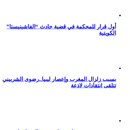
أول قرار للمحكمة في قضية حادث “الفاشينيستا”
الكويتية
بسبب زلزال المغرب وإعصار ليبيا..رضوى الشربيني
تتلقى انتقادات لاذعة