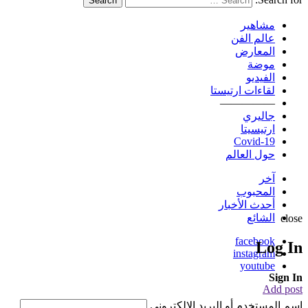
Search
مشاهير
عالم الفن
المعارض
موضة
الفيديو
لقاءات ارتيستا
—————
جاليري
ارتيسيتا
Covid-19
حول العالم
آخر
المحبوب
أحدث الأخبار
الشائع
close
facebook
Log In
instagram
youtube
Sign In
Add post
اسم المستخدم أو البريد الإلكتروني