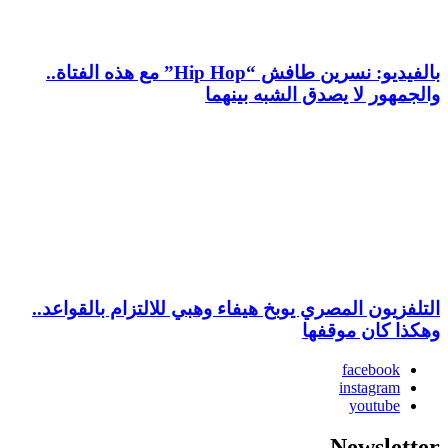
بالفيديو: نسرين طافش “Hip Hop” مع هذه الفتاة..
والجمهور لا يصدق الشبه بينهما
التلفزيون المصري يوبخ هيفاء وهبي للالتزام بالقواعد..
وهكذا كان موقفها
facebook
instagram
youtube
Newsletter