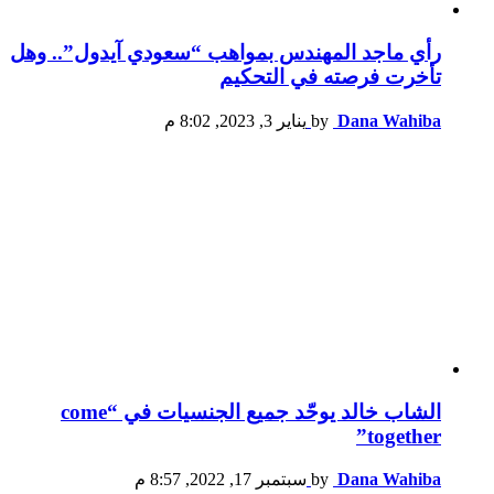
رأي ماجد المهندس بمواهب “سعودي آيدول”.. وهل
تأخرت فرصته في التحكيم
Dana Wahiba
by
يناير 3, 2023, 8:02 م
الشاب خالد يوحّد جميع الجنسيات في “come
together”
Dana Wahiba
by
سبتمبر 17, 2022, 8:57 م