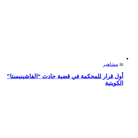
in
مشاهير
أول قرار للمحكمة في قضية حادث “الفاشينيستا”
الكويتية