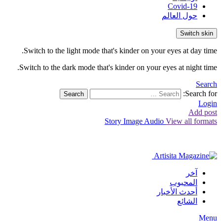
Covid-19
حول العالم
Switch skin
Switch to the light mode that's kinder on your eyes at day time.
Switch to the dark mode that's kinder on your eyes at night time.
Search
Search for:
Search
Login
Add post
Story
Image
Audio
View all formats
آخر
المحبوب
أحدث الأخبار
الشائع
Menu