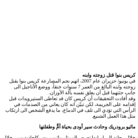
كريس بنوا
​ قتل زوجته وابنه
في يونيو/ حزيران عام 2007، اتهم نجم المصارعة كريس بنوا بقتل
زوجته وابنه البالغ من العمر 7 سنوات خنقاً، ووضع الأناجيل الى
جانب جثتهما قبل أن يعلق نفسه بآلة الأوزان.
وقد أفادت التحقيقات أن كريس كان قد تعاطى الستيرويدات قبل
إقدامه على الجريمة، لكن تبيّن انه كان يعاني من الصدمات في
الرأس التي تؤدي الى تلف في الدماغ، ما يدفع الشخص الى ارتكاب
مثل هذا العمل الشنيع.
ماثيو برودريك
​ وحادث سير أودى بحياة أمٍّ وطفلتها
خلال رحلته إلى إيرلندا تعرض الممثل ماثيو برودريكلحادث سير خلال