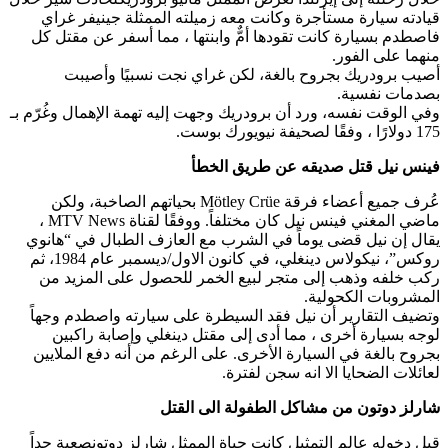
قيادته سيارة مستأجرة وكانت معه زميلته الممثلة جينيفر غراي
فاصطدم بسيارة كانت تقودها أمٌّ وابنتها ، مما أسفر عن مقتل كل
منهما على الفور.
أصيب برودريك بجروح بالغة، لكن غراي نجت نسبيًا وأصيبت
بصدمات نفسية.
وفي الوقت نفسه، ورد أن برودريك وجهت إليه تهمة الإهمال وغُرّم بـ
175 دولارًا ، وفقًا لصحيفة نيويورك بوست.
فينس نيل
​ قتل صديقه عن طريق الخطأ
عُرف جميع أعضاء فرقة Mötley Crüe بحياتهم الصاخبة، ولكن
ماضي المغني فينس نيل كان مختلفاً. ووفقًا لقناة MTV News ،
يقال إن نيل قضى يوماً في الشرب مع العازف الطبال في “هانوي
روكس”، نيكولاس دينغلي، في كانون الاول/ديسمبر عام 1984، ثم
ركب خلفه وذهب إلى متجر لبيع الخمر للحصول على المزيد من
المشروبات الكحولية.
وتضيف التقارير أن نيل فقد السيطرة على سيارته واصطدم وجهاً
لوجه بسيارة أخرى ، مما أدى إلى مقتل دينغلي وإصابة راكبين
بجروح بالغة في السيارة الأخرى. على الرغم من أنه دفع الملايين
لعائلات الضحايا الا انه سجن لفترة.
​شارلز دوتون​ من مشاكل الطفولة الى القتل
قبل دخوله عالم التمثيل كانت حياة الممثل شارلز دوتونصعبة جداً