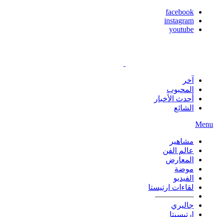
facebook
instagram
youtube
آخر
المحبوب
أحدث الأخبار
الشائع
Menu
مشاهير
عالم الفن
المعارض
موضة
الفيديو
لقاءات ارتيستا
—————
جاليري
ارتيسيتا