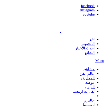
facebook
instagram
youtube
آخر
المحبوب
أحدث الأخبار
الشائع
Menu
مشاهير
عالم الفن
المعارض
موضة
الفيديو
لقاءات ارتيستا
—————
جاليري
ارتيسيتا