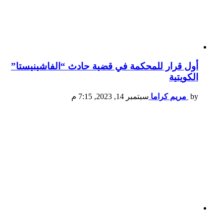
أول قرار للمحكمة في قضية حادث “الفاشينيستا”
الكويتية
by
مريم كراما
سبتمبر 14, 2023, 7:15 م