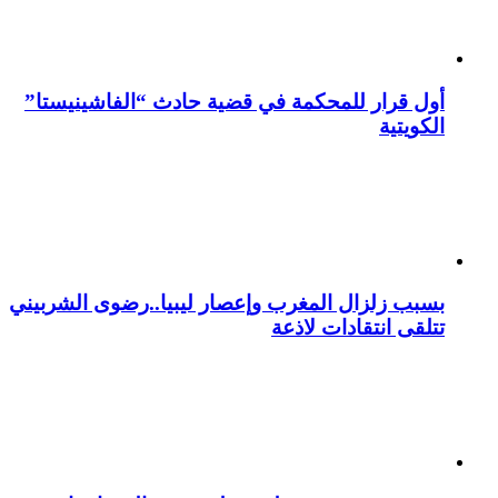
أول قرار للمحكمة في قضية حادث “الفاشينيستا”
الكويتية
بسبب زلزال المغرب وإعصار ليبيا..رضوى الشربيني
تتلقى انتقادات لاذعة