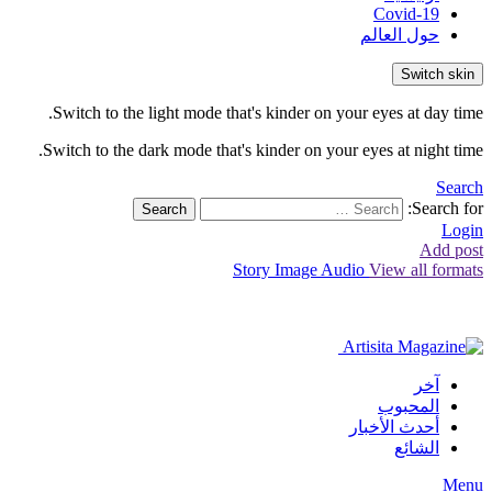
Covid-19
حول العالم
Switch skin
Switch to the light mode that's kinder on your eyes at day time.
Switch to the dark mode that's kinder on your eyes at night time.
Search
Search for:
Search
Login
Add post
Story
Image
Audio
View all formats
آخر
المحبوب
أحدث الأخبار
الشائع
Menu