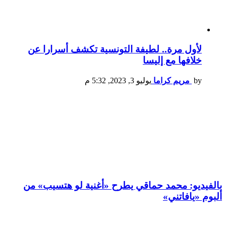
لأول مرة.. لطيفة التونسية تكشف أسرارا عن
خلافها مع إليسا
by
مريم كراما
يوليو 3, 2023, 5:32 م
بالفيديو: محمد حماقي يطرح «أغنية لو هتسيب» من
ألبوم «يافاتني»