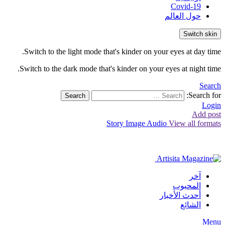
Covid-19
حول العالم
Switch skin
Switch to the light mode that's kinder on your eyes at day time.
Switch to the dark mode that's kinder on your eyes at night time.
Search
Search for:
Search
Login
Add post
Story
Image
Audio
View all formats
آخر
المحبوب
أحدث الأخبار
الشائع
Menu