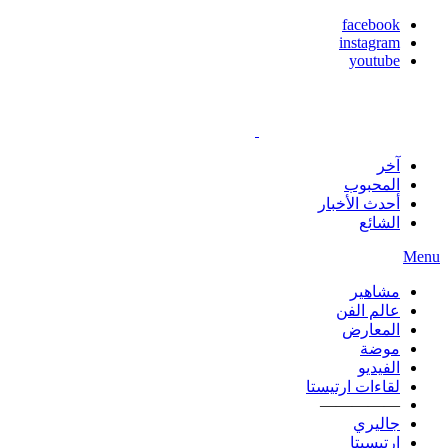
facebook
instagram
youtube
آخر
المحبوب
أحدث الأخبار
الشائع
Menu
مشاهير
عالم الفن
المعارض
موضة
الفيديو
لقاءات ارتيستا
—————
جاليري
ارتيسيتا