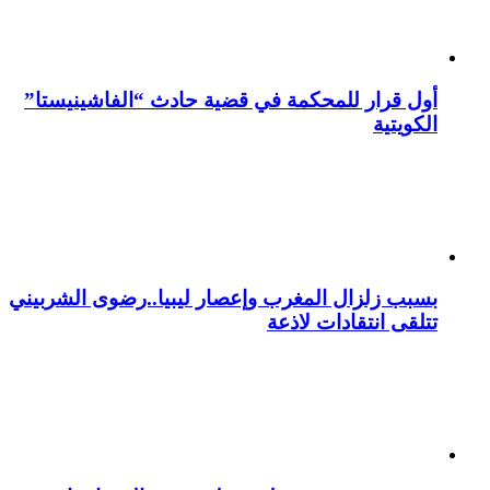
أول قرار للمحكمة في قضية حادث “الفاشينيستا”
الكويتية
بسبب زلزال المغرب وإعصار ليبيا..رضوى الشربيني
تتلقى انتقادات لاذعة