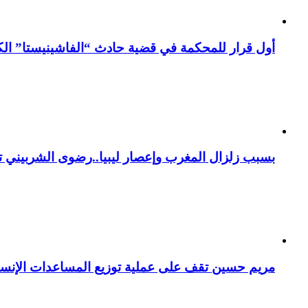
أول قرار للمحكمة في قضية حادث “الفاشينيستا” الكو
بسبب زلزال المغرب وإعصار ليبيا..رضوى الشربيني تت
مريم حسين تقف على عملية توزيع المساعدات الإنسان