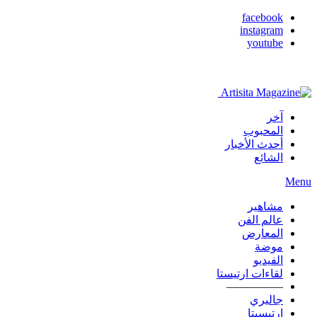
facebook
instagram
youtube
آخر
المحبوب
أحدث الأخبار
الشائع
Menu
مشاهير
عالم الفن
المعارض
موضة
الفيديو
لقاءات ارتيستا
—————
جاليري
ارتيسيتا