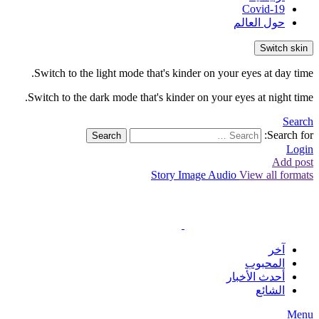
Covid-19
حول العالم
Switch skin
Switch to the light mode that's kinder on your eyes at day time.
Switch to the dark mode that's kinder on your eyes at night time.
Search
Search for:
Search
Login
Add post
Story
Image
Audio
View all formats
آخر
المحبوب
أحدث الأخبار
الشائع
Menu