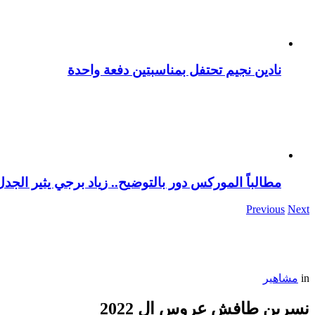
نادين نجيم تحتفل بمناسبتين دفعة واحدة
مطالباً الموركس دور بالتوضيح.. زياد برجي يثير الجد
Previous
Next
in
مشاهير
نسرين طافش عروس ال 2022