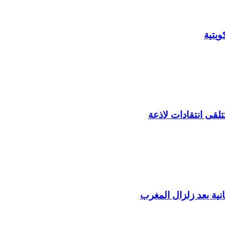
يتية
لقى انتقادات لاذعة
ية بعد زلزال المغرب