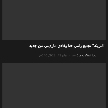
“البريئة” تجمع رامي حنا وفادي مارديني من جديد
Dana Wahiba
by
يوليو 13, 2021, 6:16 م