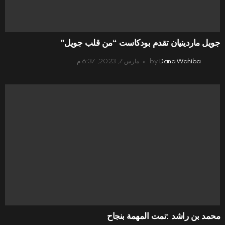
جويل ماردينيان تقدم بودكاست “من قلب جويل”
Dana Wahiba
by
مارس 7, 2023, 6:37 م
محمد بن راشد :تمت المهمة بنجاح