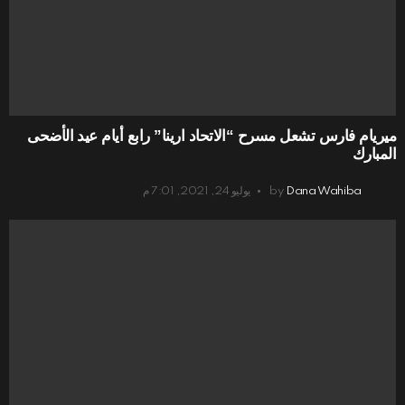
ميريام فارس تشعل مسرح “الاتحاد ارينا” رابع أيام عيد الأضحى
المبارك
Dana Wahiba
by
يوليو 24, 2021, 7:01 م