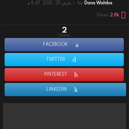
Dana Wahiba
by
مارس 29, 2021, 6:47 م
Views
2.8k
2
shares
FACEBOOK
TWITTER
PINTEREST
LINKEDIN