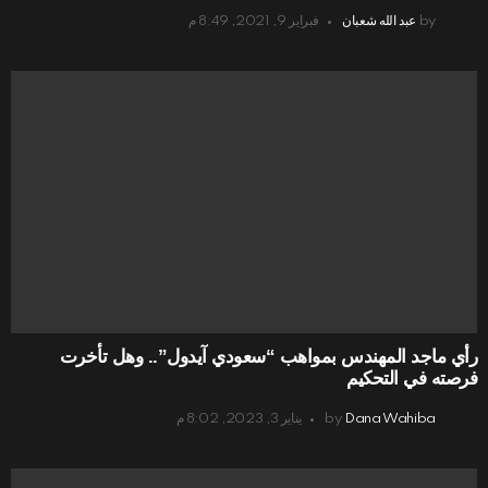
by
عبد الله شعبان
فبراير 9, 2021, 8:49 م
رأي ماجد المهندس بمواهب “سعودي آيدول”.. وهل تأخرت
فرصته في التحكيم
Dana Wahiba
by
يناير 3, 2023, 8:02 م