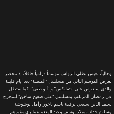
وحالياً، تعيش نظلي الرواس موسماً درامياً حافلاً، إذ تتحضر
لعرض الموسم الثاني من مسلسل “المنصة” بعد أيام قليلة
والذي سيعرض على “نتفليكس” و “أبو ظبي”، كما ستطل
في رمضان المرتقب بمسلسل “على صفيح ساخن” للمخرج
سيف الدين سبيعي برفقة باسم ياخور وأمل بوشوشة
وسلوم حداد وميلاد يوسف وعبد المنعم عمايري وغيرهم.