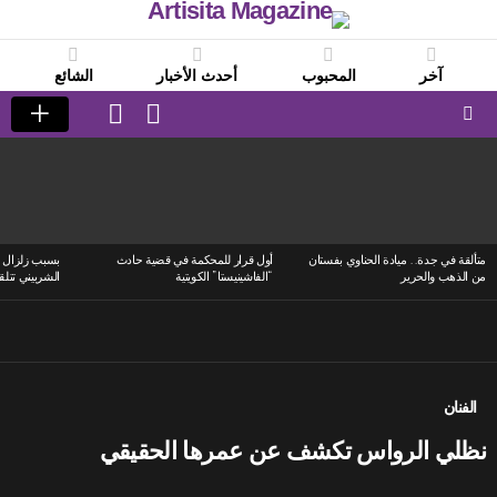
آخر
المحبوب
أحدث الأخبار
الشائع
LOGIN
SWITCH
SKIN
Menu
LATEST
STORIES
متألقة في جدة.. ميادة الحناوي بفستان
أول قرار للمحكمة في قضية حادث
بسبب زلزال ا
من الذهب والحرير
“الفاشينيستا” الكويتية
الشربيني تتلق
الفنان
نظلي الرواس تكشف عن عمرها الحقيقي