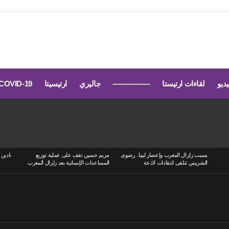
يديو
لقاءات ارتيستا
—————
جاليري
ارتيسيتا
COVID-19
بسبب زلزال المغرب وإعصار ليبيا..رضوى
مريم حسين تقف على عملية توزيع
نادين 
الشربيني تتلقى انتقادات لاذعة
المساعدات الإنسانية بعد زلزال المغرب