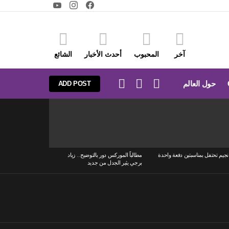
youtube
instagram
facebook
آخر
المحبوب
أحدث الأخبار
الشائع
LOGIN
SEARCH
SWITCH
حول العالم
ADD POST
SKIN
نجيم تحتفل بمناسبتين دفعة واحدة
مطالباً الموركس دور بالتوضيح.. زياد
برجي يثير الجدل من جديد