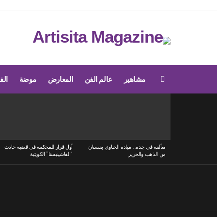
مشاهير
عالم الفن
المعارض
موضة
الف
Menu
LATEST
STORIES
متألقة في جدة.. ميادة الحناوي بفستان
أول قرار للمحكمة في قضية حادث
من الذهب والحرير
“الفاشينيستا” الكويتية