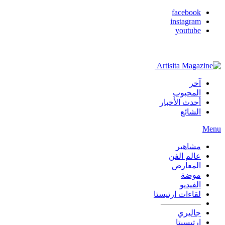
facebook
instagram
youtube
آخر
المحبوب
أحدث الأخبار
الشائع
Menu
مشاهير
عالم الفن
المعارض
موضة
الفيديو
لقاءات ارتيستا
—————
جاليري
ارتيسيتا