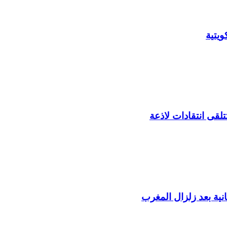
يتية
لقى انتقادات لاذعة
ية بعد زلزال المغرب