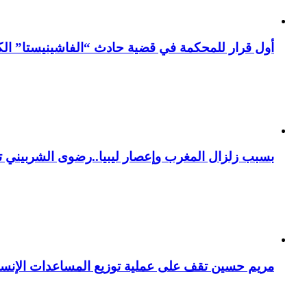
أول قرار للمحكمة في قضية حادث “الفاشينيستا” الكو
بسبب زلزال المغرب وإعصار ليبيا..رضوى الشربيني تت
مريم حسين تقف على عملية توزيع المساعدات الإنسان