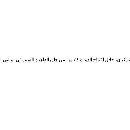
قدمت الفنانة نيللي كريم جائزة فاتن حمامة للتميز، للمخرجة كاملة أبو ذكري، 