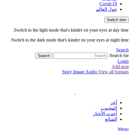
Covid-19
حول العالم
Switch skin
Switch to the light mode that's kinder on your eyes at day time.
Switch to the dark mode that's kinder on your eyes at night time.
Search
Search for:
Search
Login
Add post
Story
Image
Audio
View all formats
آخر
المحبوب
أحدث الأخبار
الشائع
Menu