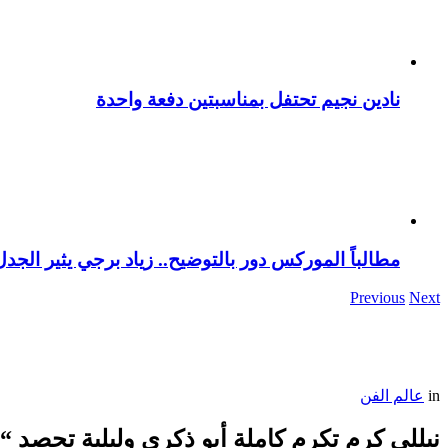
نادين نجيم تحتفل بمناسبتين دفعة واحدة
مطالباً الموركس دور بالتوضيح.. زياد برجي يثير الجد
Previous
Next
in
عالم الفن
نيللي كرم تكرم كاملة أبو ذكرى ولبلبة تحصد “