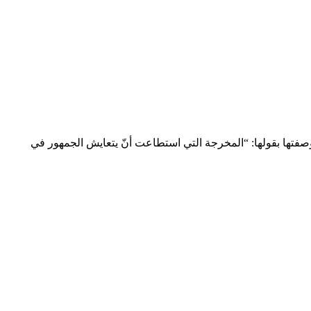
خلال افتتاح الدورة ٤٤ من مهرجان القاهرة السينمائي، والتي وصفتها بقولها: “المخرجة التي استطاعت أنّ يتعايش الجمهور في