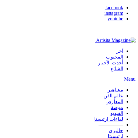
facebook
instagram
youtube
آخر
المحبوب
أحدث الأخبار
الشائع
Menu
مشاهير
عالم الفن
المعارض
موضة
الفيديو
لقاءات ارتيستا
—————
جاليري
ارتيسيتا