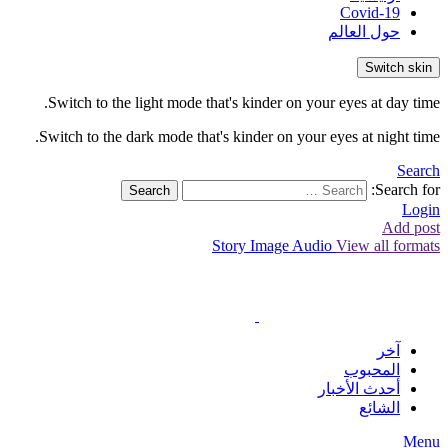
Covid-19
حول العالم
Switch skin
Switch to the light mode that's kinder on your eyes at day time.
Switch to the dark mode that's kinder on your eyes at night time.
Search
Search for:
Search
Login
Add post
Story
Image
Audio
View all formats
آخر
المحبوب
أحدث الأخبار
الشائع
Menu