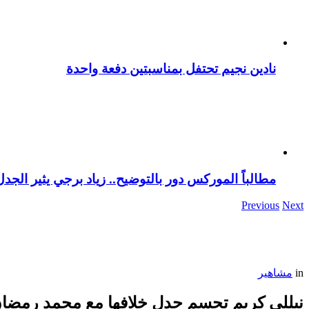
نادين نجيم تحتفل بمناسبتين دفعة واحدة
مطالباً الموركس دور بالتوضيح.. زياد برجي يثير الجد
Previous
Next
in
مشاهير
نيللي كريم تحسم جدل خلافها مع محمد رمضا