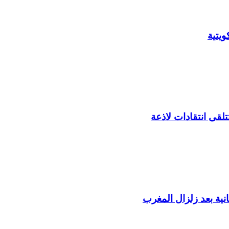
يتية
لقى انتقادات لاذعة
ية بعد زلزال المغرب