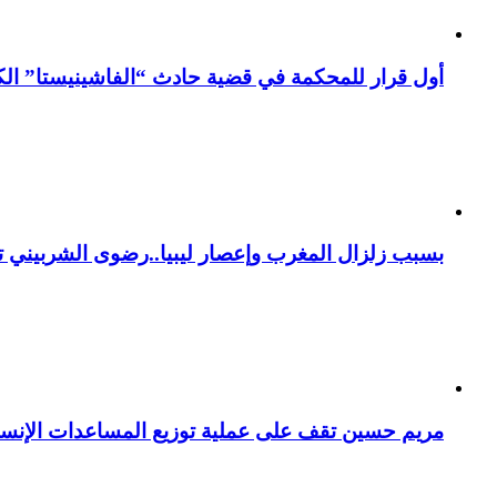
أول قرار للمحكمة في قضية حادث “الفاشينيستا” الكو
بسبب زلزال المغرب وإعصار ليبيا..رضوى الشربيني تت
مريم حسين تقف على عملية توزيع المساعدات الإنسان