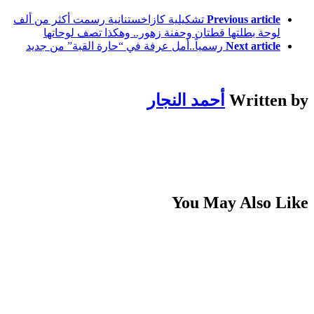
Previous article
تشكيلية كازاخستنانية رسمت أكثر من ألف
لوحة بطلتها قطتان وحفنة زهور.. وهكذا تصف لوحاتها
Next article
رسمياً..أمل عرفة في “حارة القبة” من جديد
Written by
أحمد النجار
You May Also Like