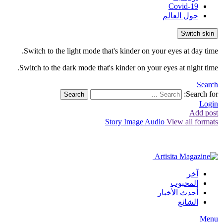
Covid-19
حول العالم
Switch skin
Switch to the light mode that's kinder on your eyes at day time.
Switch to the dark mode that's kinder on your eyes at night time.
Search
Search for:
Search
Login
Add post
Story
Image
Audio
View all formats
آخر
المحبوب
أحدث الأخبار
الشائع
Menu