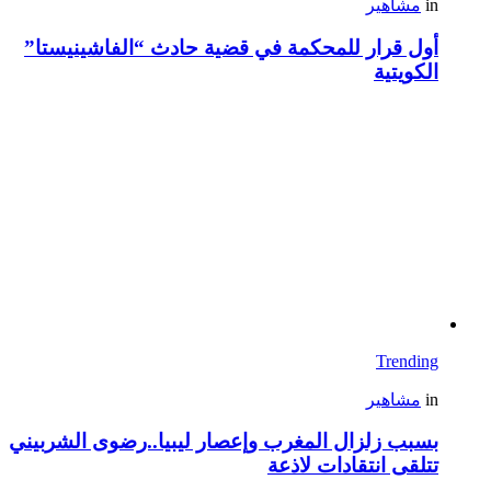
in
مشاهير
أول قرار للمحكمة في قضية حادث “الفاشينيستا”
الكويتية
Trending
in
مشاهير
بسبب زلزال المغرب وإعصار ليبيا..رضوى الشربيني
تتلقى انتقادات لاذعة