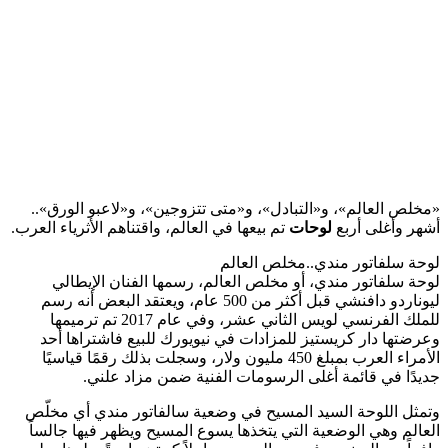
«مخلص العالم»، و«التبادل»، و«متى تتزوجين»، و«لاعبو الورق»..
أشهر وأغلى أربع
لوحات
تم بيعها في العالم، واقتناهم الأثرياء العرب.
لوحة سلفاتور مندي..مخلص العالم
لوحة سلفاتور مندي، أو مخلص العالم، رسمها الفنان الإيطالي
ليوناردو دافنشي قبل أكثر من 500 عام، ويعتقد البعض أنه رسم
للملك الفرنسي لويس الثاني عشر، وفي عام 2017 تم ترميمها
وعرضتها دار كريستيز للمزادات في نيويورك للبيع فاشتراها أحد
الأمراء العرب بمبلغ 450 مليون ولار، وسجلت بذلك رقمًا قياسيًا
جديدًا في قائمة أغلى الرسومات الفنية ضمن مزاد علني.
وتمثل اللوحة السيد المسيح في وضعية سالفاتور مندي أي مخلّص
العالم وهي الوضعية التي يتخذها يسوع المسيح ويظهر فيها جالساً