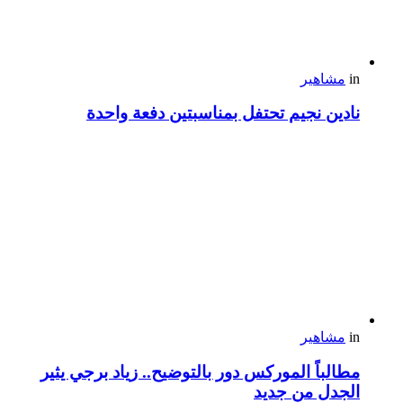
in
مشاهير
نادين نجيم تحتفل بمناسبتين دفعة واحدة
in
مشاهير
مطالباً الموركس دور بالتوضيح.. زياد برجي يثير
الجدل من جديد