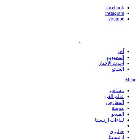
facebook
instagram
youtube
آخر
المحبوب
أحدث الأخبار
الشائع
Menu
مشاهير
عالم الفن
المعارض
موضة
الفيديو
لقاءات ارتيستا
—————
جاليري
ارتيسيتا