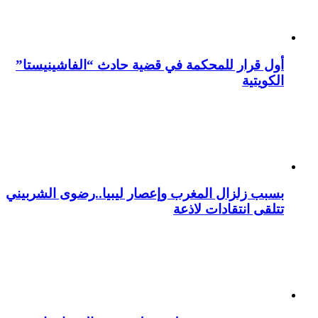
أول قرار للمحكمة في قضية حادث “الفاشينيستا”
الكويتية
بسبب زلزال المغرب وإعصار ليبيا..رضوى الشربيني
تتلقى انتقادات لاذعة