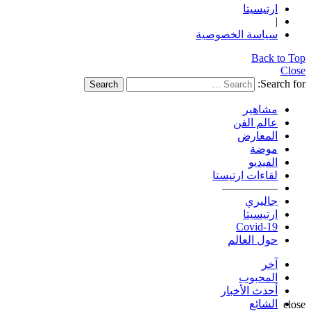
ارتيسيتا
|
سياسة الخصوصية
Back to Top
Close
Search for:
Search
مشاهير
عالم الفن
المعارض
موضة
الفيديو
لقاءات ارتيستا
—————
جاليري
ارتيسيتا
Covid-19
حول العالم
آخر
المحبوب
أحدث الأخبار
الشائع
close