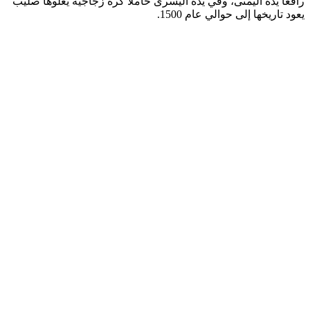
رافعاً يده اليمنى، وفي يده اليسرى حاملاً كرة زجاجيةً يعلوها صليب
يعود تاريخها إلى حوالي عام 1500.